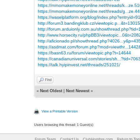
https://mmomakemoneyonline.net/threads/k...ze.5
https://mmomakemoneyonline.net/threads/g...ze.4
https://waselplatform.org/blog/index.php?entryid=
http://forum3.bandingklub.cz/viewtopic.p...&t=1301
http://forum.arduionly.com.au/showthread.php?tid
http://www.horsecity.ru/phpBB3/viewtopic...0&t=20
http://aficionado.pl/showthread.php?4026...y&p=4
https://asdmat.com/forum.php?mod=viewthr...1442
https://basn63.ru/forum/viewtopic.php?t=14644
https://canadianuniversal.com/stories/sh...?tid=706
https://talk.hyipinvest.net/threads/251021/
Find
«
Next Oldest
|
Next Newest
»
View a Printable Version
Users browsing this thread: 1 Guest(s)
Forum Team
Contact Us
ClubHombre.com
Return to Top