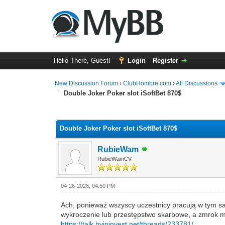
Hello There, Guest!
Login
Register
New Discussion Forum
›
ClubHombre.com
›
All Discussions
Double Joker Poker slot iSoftBet 870$
0 Vote(s) - 0 Average
1
2
3
4
5
Double Joker Poker slot iSoftBet 870$
RubieWam
RubieWamCV
04-26-2026, 04:50 PM
Ach, ponieważ wszyscy uczestnicy pracują w tym sa
wykroczenie lub przestępstwo skarbowe, a zmrok mo
https://talk.hyipinvest.net/threads/233781/