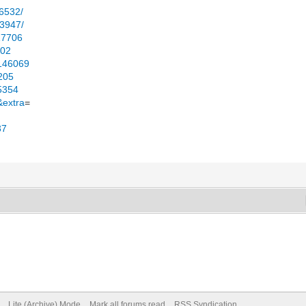
16532/
43947/
917706
502
=146069
8205
35354
&extra
=
37
Lite (Archive) Mode
Mark all forums read
RSS Syndication