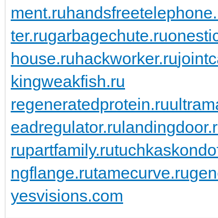
ment.ru
handsfreetelephone.
ter.ru
garbagechute.ru
onesti
house.ru
hackworker.ru
joint
kingweakfish.ru
regeneratedprotein.ru
ultram
eadregulator.ru
landingdoor.
ru
partfamily.ru
tuchkas
kondo
ngflange.ru
tamecurve.ru
gen
yesvisions.com