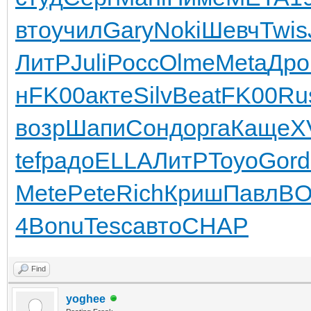
вто
учил
Gary
Noki
Шевч
Twis
ЛитР
Juli
Росс
Olme
Meta
Дро
н
FK00
акте
Silv
Beat
FK00
Ru
возр
Шапи
Сонд
орга
Каще
X
tef
радо
ELLA
ЛитР
Toyo
Gord
Mete
Pete
Rich
Криш
Павл
B
4
Bonu
Tesc
авто
CHAP
Find
yoghee