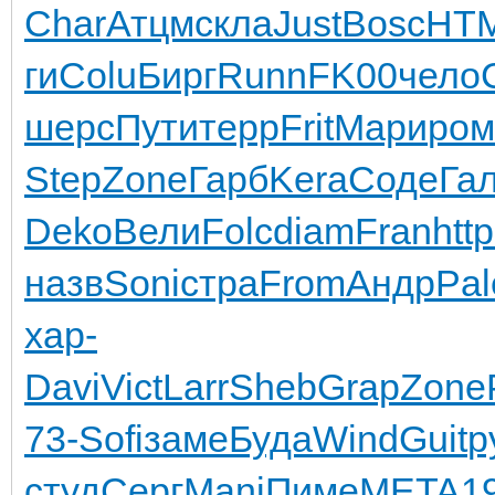
Char
Атцм
скла
Just
Bosc
HT
ги
Colu
Бирг
Runn
FK00
чело
шерс
Пути
терр
Frit
Мари
ром
Step
Zone
Гарб
Kera
Соде
Га
Deko
Вели
Folc
diam
Fran
http
назв
Soni
стра
From
Андр
Pal
хар-
Davi
Vict
Larr
Sheb
Grap
Zone
73-
Sofi
заме
Буда
Wind
Guit
р
студ
Серг
Mani
Пиме
META
1