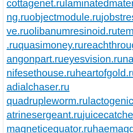
cottagenet.ru
laminatedmater
ng.ru
objectmodule.ru
jobstre
ve.ru
olibanumresinoid.ru
tem
.ru
quasimoney.ru
reachthrou
angonpart.ru
eyesvision.ru
na
nifesethouse.ru
heartofgold.
adialchaser.ru
quadrupleworm.ru
lactogenic
atrinesergeant.ru
juicecatche
magneticequator.ru
haemaggl