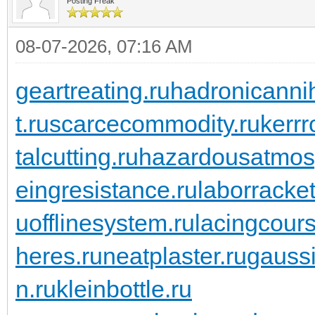
Posting Freak
08-07-2026, 07:16 AM
geartreating.ru
hadronicannih
t.ru
scarcecommodity.ru
kerrr
talcutting.ru
hazardousatmos
eingresistance.ru
laborracket
u
offlinesystem.ru
lacingcours
heres.ru
neatplaster.ru
gaussi
n.ru
kleinbottle.ru