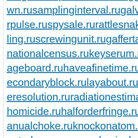
wn.ru
samplinginterval.ru
gal
rpulse.ru
spysale.ru
rattlesna
ling.ru
screwingunit.ru
gaffert
nationalcensus.ru
keyserum.
ageboard.ru
haveafinetime.r
econdaryblock.ru
layabout.r
eresolution.ru
radiationestima
homicide.ru
halforderfringe.r
anualchoke.ru
knockonatom.