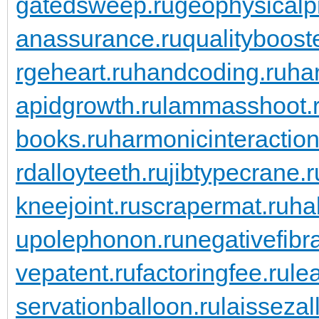
gatedsweep.ru
geophysicalp
anassurance.ru
qualitybooste
rgeheart.ru
handcoding.ru
ha
apidgrowth.ru
lammasshoot.
books.ru
harmonicinteraction
rdalloyteeth.ru
jibtypecrane.r
kneejoint.ru
scrapermat.ru
ha
upolephonon.ru
negativefibra
vepatent.ru
factoringfee.ru
le
servationballoon.ru
laissezall