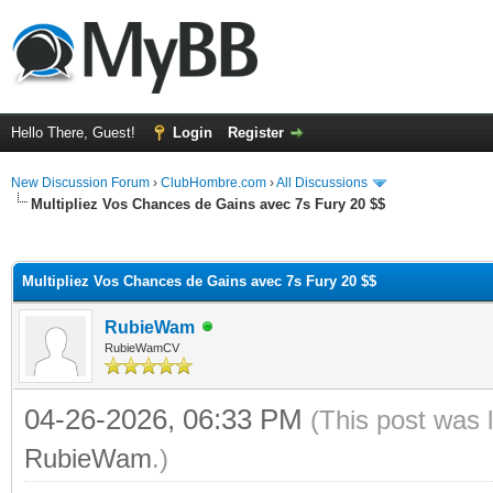
Hello There, Guest!
Login
Register
New Discussion Forum
›
ClubHombre.com
›
All Discussions
Multipliez Vos Chances de Gains avec 7s Fury 20 $$
ge
Multipliez Vos Chances de Gains avec 7s Fury 20 $$
RubieWam
RubieWamCV
04-26-2026, 06:33 PM
(This post was 
RubieWam
.)