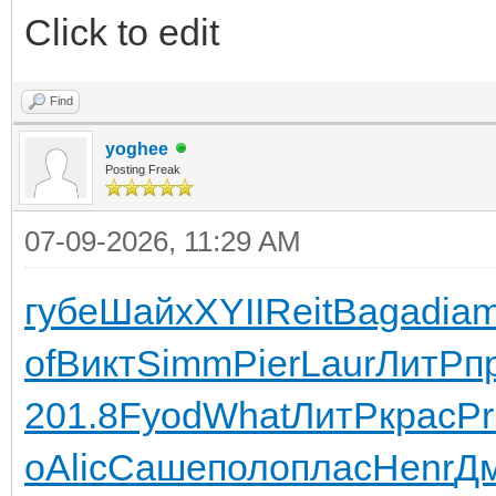
Click to edit
Find
yoghee
Posting Freak
07-09-2026, 11:29 AM
губе
Шайх
XYII
Reit
Baga
dia
of
Викт
Simm
Pier
Laur
ЛитР
п
201.8
Fyod
What
ЛитР
крас
Pr
о
Alic
Саше
поло
плас
Henr
Д