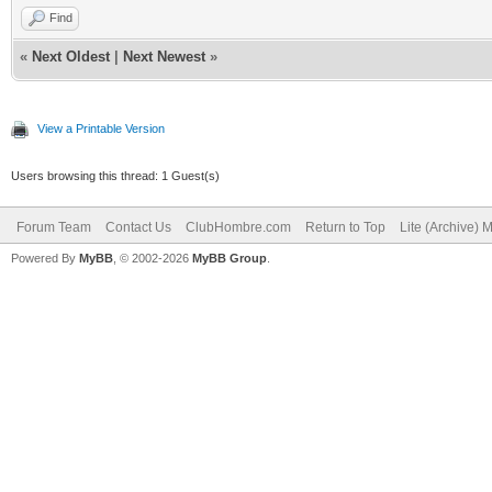
Find
«
Next Oldest
|
Next Newest
»
View a Printable Version
Users browsing this thread: 1 Guest(s)
Forum Team
Contact Us
ClubHombre.com
Return to Top
Lite (Archive) 
Powered By
MyBB
, © 2002-2026
MyBB Group
.