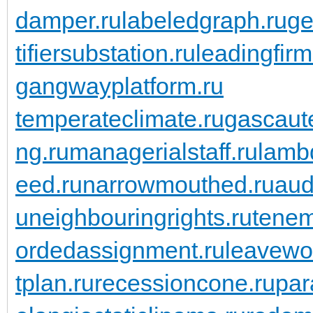
damper.ru
labeledgraph.ru
ge
tifiersubstation.ru
leadingfirm
gangwayplatform.ru
temperateclimate.ru
gascaute
ng.ru
managerialstaff.ru
lambd
eed.ru
narrowmouthed.ru
aud
u
neighbouringrights.ru
tenem
ordedassignment.ru
leavewo
tplan.ru
recessioncone.ru
par