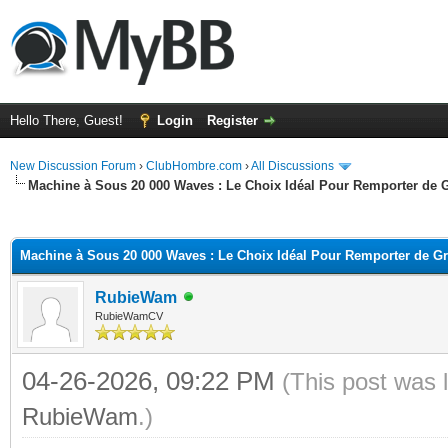
Hello There, Guest!
Login
Register
New Discussion Forum
›
ClubHombre.com
›
All Discussions
Machine à Sous 20 000 Waves : Le Choix Idéal Pour Remporter de
ge
Machine à Sous 20 000 Waves : Le Choix Idéal Pour Remporter de 
RubieWam
RubieWamCV
04-26-2026, 09:22 PM
(This post was 
RubieWam
.)