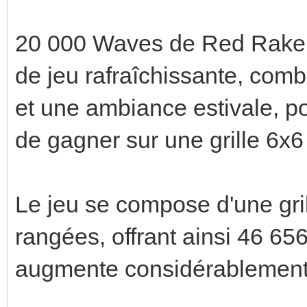
20 000 Waves de Red Rake
de jeu rafraîchissante, co
et une ambiance estivale, po
de gagner sur une grille 6x6
Le jeu se compose d'une gri
rangées, offrant ainsi 46 65
augmente considérablement