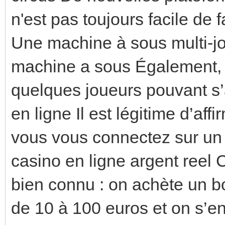
n'est pas toujours facile de
Une machine à sous multi-jou
machine a sous Également, c
quelques joueurs pouvant s’
en ligne Il est légitime d’af
vous vous connectez sur un c
casino en ligne argent reel
bien connu : on achète un b
de 10 à 100 euros et on s’en 