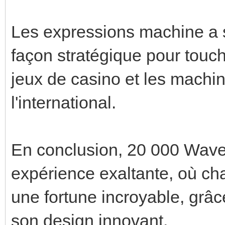
Les expressions machine a s
façon stratégique pour touch
jeux de casino et les machin
l'international.
En conclusion, 20 000 Wav
expérience exaltante, où ch
une fortune incroyable, grâc
son design innovant.