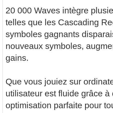
20 000 Waves intègre plusieu
telles que les Cascading Ree
symboles gagnants disparais
nouveaux symboles, augmenta
gains.
Que vous jouiez sur ordinate
utilisateur est fluide grâce 
optimisation parfaite pour to