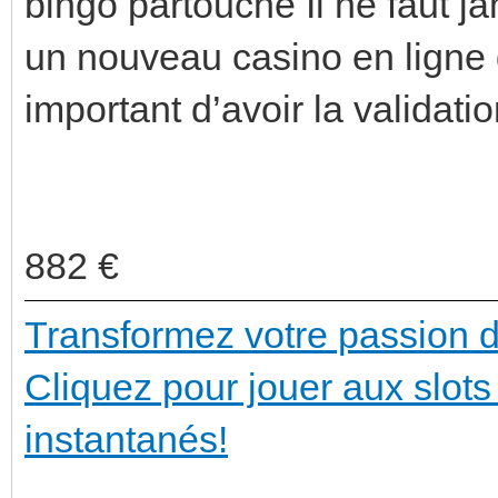
bingo partouche Il ne faut j
un nouveau casino en ligne q
important d’avoir la validati
882 €
Transformez votre passion d
Cliquez pour jouer aux slots 
instantanés!