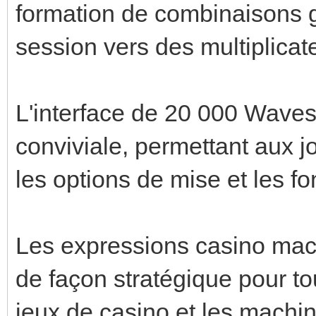
formation de combinaisons g
session vers des multiplica
L'interface de 20 000 Waves 
conviviale, permettant aux 
les options de mise et les fo
Les expressions casino mach
de façon stratégique pour to
jeux de casino et les machin