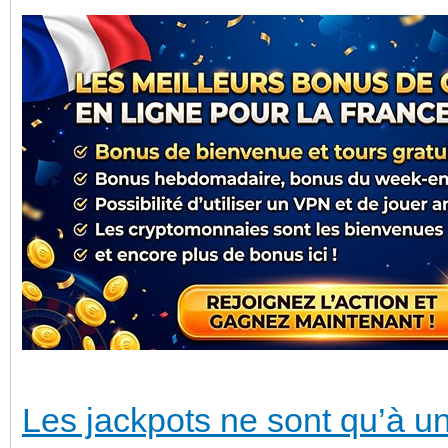
Les jackpots ne sont qu’à un