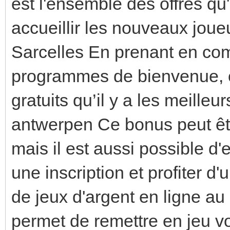
est l'ensemble des offres qu'
accueillir les nouveaux joue
Sarcelles En prenant en comp
programmes de bienvenue, c
gratuits qu’il y a les meilleur
antwerpen Ce bonus peut êt
mais il est aussi possible d'e
une inscription et profiter d
de jeux d'argent en ligne au
permet de remettre en jeu v