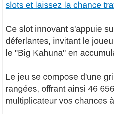
slots et laissez la chance tra
Ce slot innovant s'appuie s
déferlantes, invitant le joue
le "Big Kahuna" en accumula
Le jeu se compose d'une gri
rangées, offrant ainsi 46 65
multiplicateur vos chances 