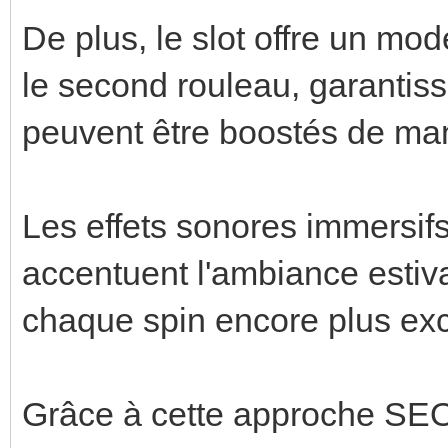
De plus, le slot offre un mo
le second rouleau, garantiss
peuvent être boostés de man
Les effets sonores immersifs
accentuent l'ambiance estiva
chaque spin encore plus exc
Grâce à cette approche SEO, 