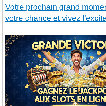
Votre prochain grand moment
votre chance et vivez l'excit