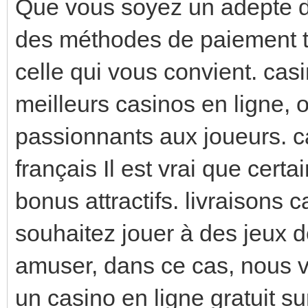
Que vous soyez un adepte d
des méthodes de paiement tr
celle qui vous convient. ca
meilleurs casinos en ligne, 
passionnants aux joueurs. c
français Il est vrai que cert
bonus attractifs. livraisons 
souhaitez jouer à des jeux 
amuser, dans ce cas, nous vo
un casino en ligne gratuit s