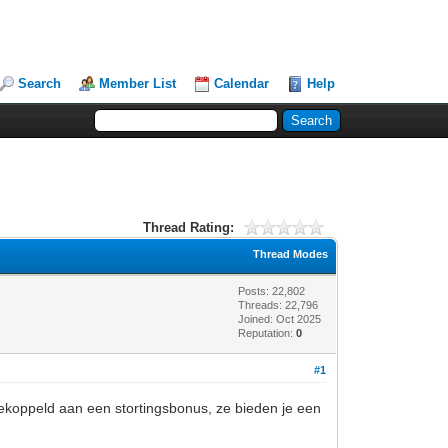
Search
Member List
Calendar
Help
Thread Rating:
Thread Modes
Posts: 22,802
Threads: 22,796
Joined: Oct 2025
Reputation:
0
#1
 gekoppeld aan een stortingsbonus, ze bieden je een