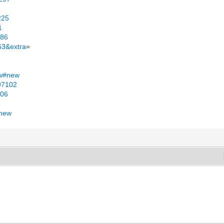
225
1
586
63&extra
=
ew#new
697102
606
3
#new