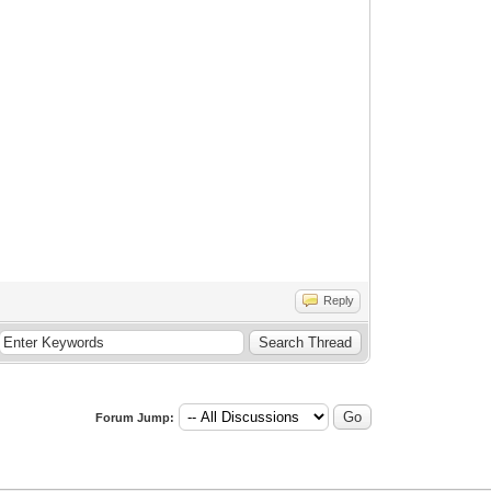
Reply
Forum Jump: