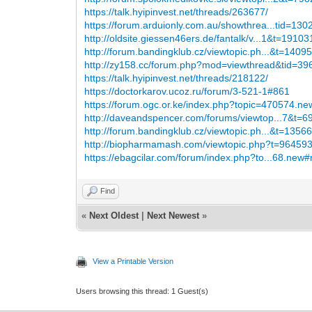
https://talk.hyipinvest.net/threads/263677/
https://forum.arduionly.com.au/showthrea...tid=130
http://oldsite.giessen46ers.de/fantalk/v...1&t=19103
http://forum.bandingklub.cz/viewtopic.ph...&t=1409
http://zy158.cc/forum.php?mod=viewthread&tid=39
https://talk.hyipinvest.net/threads/218122/
https://doctorkarov.ucoz.ru/forum/3-521-1#861
https://forum.ogc.or.ke/index.php?topic=470574.n
http://daveandspencer.com/forums/viewtop...7&t=
http://forum.bandingklub.cz/viewtopic.ph...&t=1356
http://biopharmamash.com/viewtopic.php?t=96459
https://ebagcilar.com/forum/index.php?to...68.new
Find
«
Next Oldest
|
Next Newest
»
View a Printable Version
Users browsing this thread: 1 Guest(s)