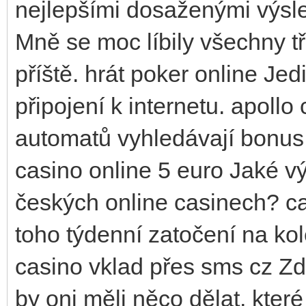
nejlepšími dosaženými výsle
Mně se moc líbily všechny tř
příště. hrát poker online Je
připojení k internetu. apoll
automatů vyhledávají bonus 
casino online 5 euro Jaké v
českých online casinech? ca
toho týdenní zatočení na kol
casino vklad přes sms cz Z
by oni měli něco dělat, kter