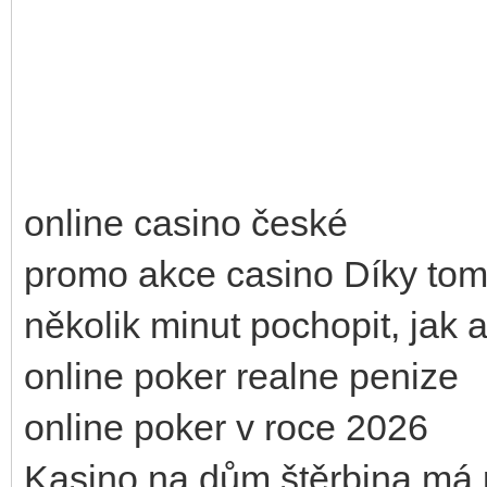
online casino české
promo akce casino Díky tom
několik minut pochopit, jak 
online poker realne penize
online poker v roce 2026
Kasino na dům štěrbina má p