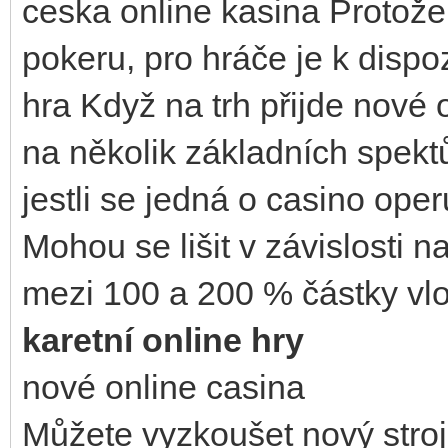
ceska online kasina Protože 
pokeru, pro hráče je k dispoz
hra Když na trh přijde nové 
na několik základních spekt
jestli se jedná o casino oper
Mohou se lišit v závislosti n
mezi 100 a 200 % částky vl
karetní online hry
nové online casina
Můžete vyzkoušet nový stroj.