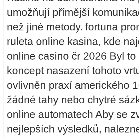
umožňují přímější komunik
než jiné metody. fortuna pr
ruleta online kasina, kde naj
online casino čr 2026 Byl to
koncept nasazení tohoto vrt
ovlivněn praxí amerického 16
žádné tahy nebo chytré sázky
online automatech Aby se zv
nejlepších výsledků, nalezn