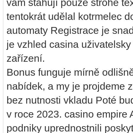
vám stahují pouze strohé tex
tentokrát udělal kotrmelec d
automaty Registrace je snad
je vzhled casina uživatelsky
zařízení.
Bonus funguje mírně odlišn
nabídek, a my je projdeme z
bez nutnosti vkladu Poté bu
v roce 2023. casino empire 
podniky uprednostnili posk