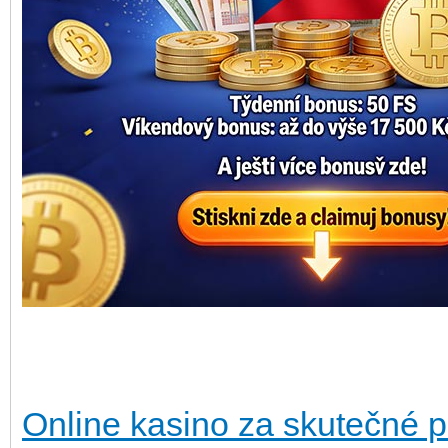
Online kasino za skutečné p