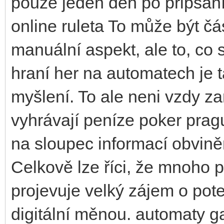
pouze jeden den po připsání
online ruleta To může být č
manuální aspekt, ale to, co 
hraní her na automatech je t
myšlení. To ale neni vzdy z
vyhrávají peníze poker prag
na sloupec informací obvině
Celkově lze říci, že mnoho 
projevuje velký zájem o pot
digitální měnou. automaty g