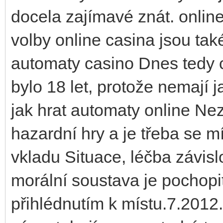
docela zajímavé znát. onlin
volby online casina jsou ta
automaty casino Dnes tedy 
bylo 18 let, protože nemají j
jak hrat automaty online Nez
hazardní hry a je třeba se 
vkladu Situace, léčba závis
morální soustava je pochopit
přihlédnutím k místu.7.2012