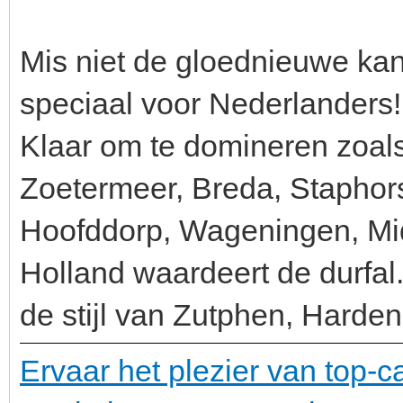
Mis niet de gloednieuwe kans
speciaal voor Nederlanders!
Klaar om te domineren zoals
Zoetermeer, Breda, Staphors
Hoofddorp, Wageningen, Mi
Holland waardeert de durfal
de stijl van Zutphen, Hardenb
Ervaar het plezier van top-c