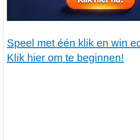
Speel met één klik en win ec
Klik hier om te beginnen!