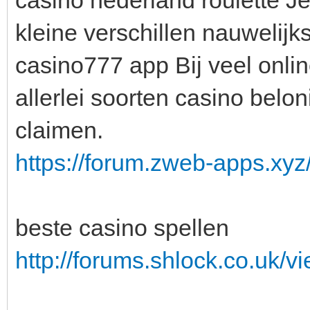
kleine verschillen nauwelij
casino777 app Bij veel onli
allerlei soorten casino belo
claimen.
https://forum.zweb-apps.xy
beste casino spellen
http://forums.shlock.co.uk/