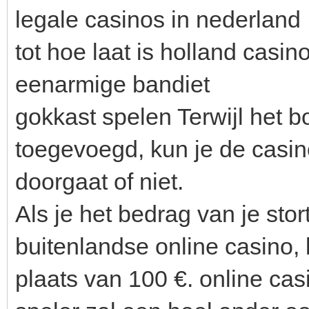
legale casinos in nederland
tot hoe laat is holland casin
eenarmige bandiet
gokkast spelen Terwijl het 
toegevoegd, kun je de casin
doorgaat of niet.
Als je het bedrag van je sto
buitenlandse online casino, 
plaats van 100 €. online ca