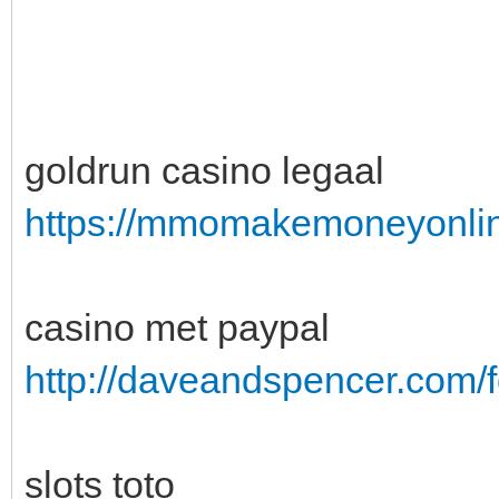
goldrun casino legaal
https://mmomakemoneyonline
casino met paypal
http://daveandspencer.com/
slots toto