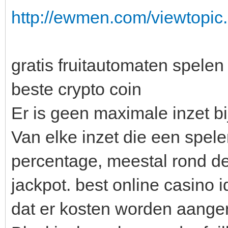
http://ewmen.com/viewtopi
gratis fruitautomaten spelen
beste crypto coin
Er is geen maximale inzet bi
Van elke inzet die een spele
percentage, meestal rond d
jackpot. best online casino id
dat er kosten worden aange