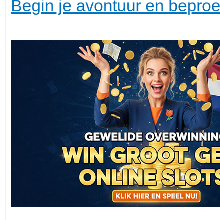
Begin je avontuur en beproef