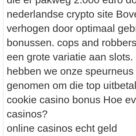
nederlandse crypto site Bov
verhogen door optimaal geb
bonussen. cops and robbers
een grote variatie aan slots
hebben we onze speurneus 
genomen om die top uitbetal
cookie casino bonus Hoe ev
casinos?
online casinos echt geld