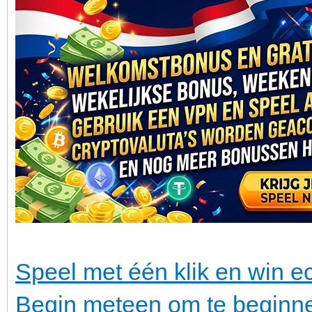
Speel met één klik en win ec
Begin meteen om te beginn