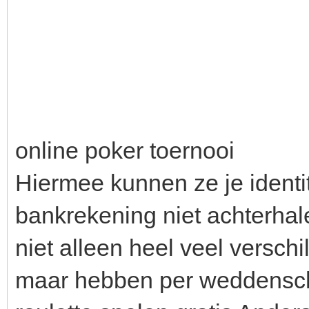
online poker toernooi
Hiermee kunnen ze je identit
bankrekening niet achterhale
niet alleen heel veel versc
maar hebben per weddenscha