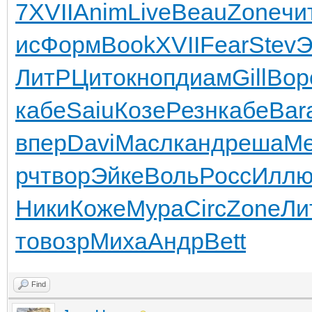
7
XVII
Anim
Live
Beau
Zone
чи
ис
Форм
Book
XVII
Fear
Stev
Э
ЛитР
Цито
кноп
диам
Gill
Вор
кабе
Saiu
Козе
Резн
кабе
Bar
впер
Davi
Масл
канд
реша
М
рч
твор
Эйке
Воль
Росс
Илл
Ники
Коже
Мура
Circ
Zone
Ли
то
возр
Миха
Андр
Bett
Find