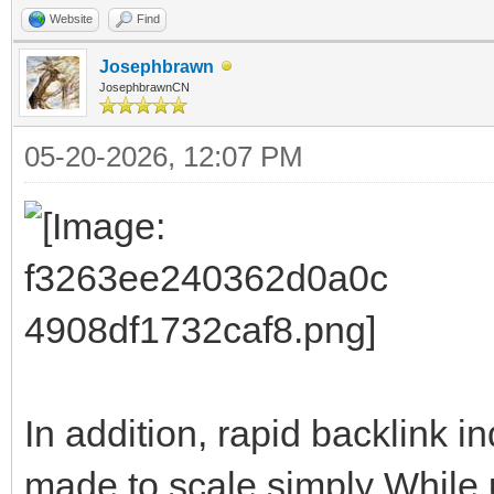
Website
Find
Josephbrawn
JosephbrawnCN
05-20-2026, 12:07 PM
In addition, rapid backlink 
made to scale simply While 