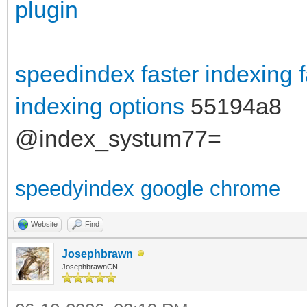
plugin
speedindex
faster indexing
indexing options
55194a8
@index_systum77=
speedyindex google chrome
Website
Find
Josephbrawn
JosephbrawnCN