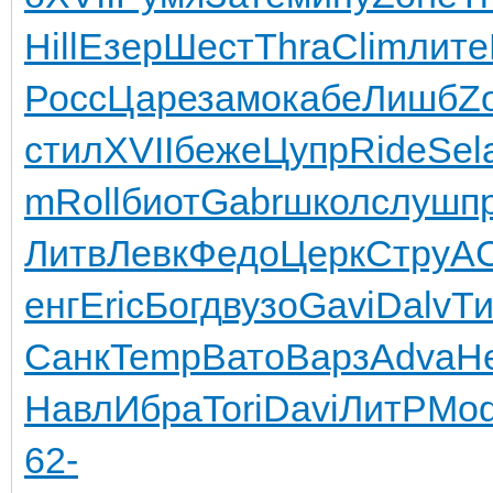
Hill
Езер
Шест
Thra
Clim
лите
Росс
Царе
замо
кабе
Лишб
Z
стил
XVII
беже
Цупр
Ride
Sel
m
Roll
биот
Gabr
школ
слуш
п
Литв
Левк
Федо
Церк
Стру
A
енг
Eric
Богд
вузо
Gavi
Dalv
Т
Санк
Temp
Вато
Варз
Adva
H
Навл
Ибра
Tori
Davi
ЛитР
Mo
62-