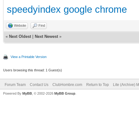
speedyindex google chrome
Website
Find
«
Next Oldest
|
Next Newest
»
View a Printable Version
Users browsing this thread: 1 Guest(s)
Forum Team
Contact Us
ClubHombre.com
Return to Top
Lite (Archive) 
Powered By
MyBB
, © 2002-2026
MyBB Group
.