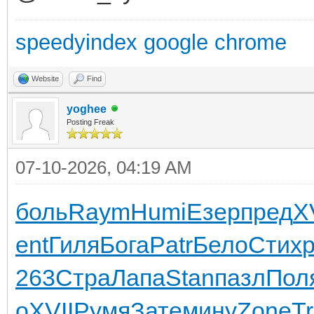
speedyindex google chrome
Website
Find
yoghee
Posting Freak
07-10-2026, 04:19 AM
боль
Raym
Humi
Езер
пред
X
ent
Гиля
Бога
Patr
Бело
Стих
263
Стра
Лапа
Stan
пазл
Пол
о
XVII
Румя
Зате
мину
Zone
T