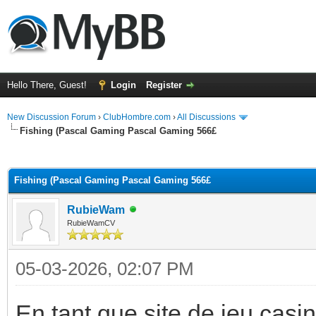
Hello There, Guest!
Login
Register
New Discussion Forum
›
ClubHombre.com
›
All Discussions
Fishing (Pascal Gaming Pascal Gaming 566£
ge
Fishing (Pascal Gaming Pascal Gaming 566£
RubieWam
RubieWamCV
05-03-2026, 02:07 PM
En tant que site de jeu casin