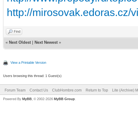
http://mirosovak.edoras.cz
Find
«
Next Oldest
|
Next Newest
»
View a Printable Version
Users browsing this thread: 1 Guest(s)
Forum Team
Contact Us
ClubHombre.com
Return to Top
Lite (Archive) 
Powered By
MyBB
, © 2002-2026
MyBB Group
.