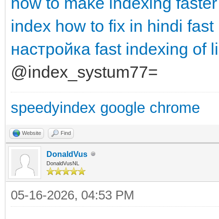
how to make indexing faster
index how to fix in hindi
fast
настройка
fast indexing of l
@index_systum77=
speedyindex google chrome
Website
Find
DonaldVus
DonaldVusNL
05-16-2026, 04:53 PM