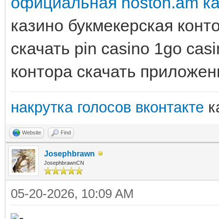
официальная hoston.am к
казино букмекерская кон
скачать pin casino 1go cas
контора скачать приложен
накрутка голосов вконтакте
к
Website
Find
Josephbrawn
JosephbrawnCN
05-20-2026, 10:09 AM