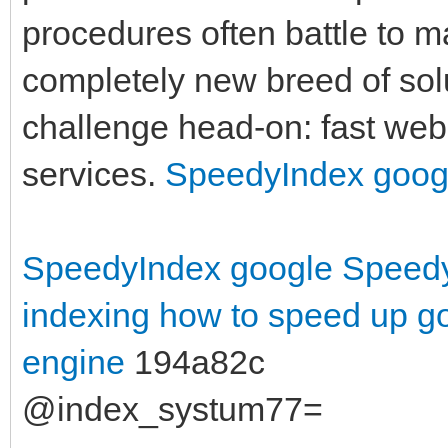
procedures often battle to m
completely new breed of solut
challenge head-on: fast webs
services.
SpeedyIndex goog
SpeedyIndex google
Speedy
indexing
how to speed up g
engine
194a82c
@index_systum77=