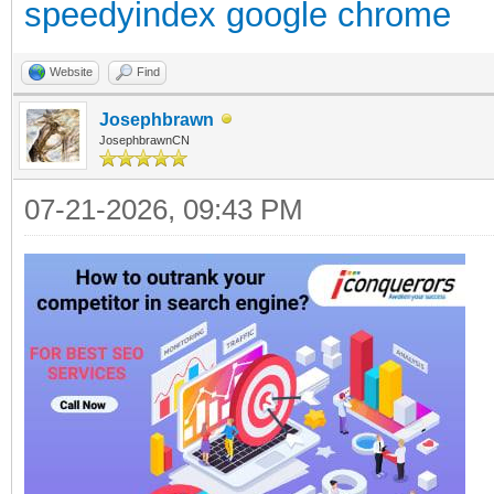
speedyindex google chrome
Website
Find
Josephbrawn
JosephbrawnCN
07-21-2026, 09:43 PM