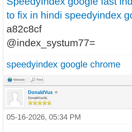
SpeedyIndex google
fast in
to fix in hindi
speedyindex g
a82c8cf
@index_systum77=
speedyindex google chrome
Website
Find
DonaldVus
DonaldVusNL
05-16-2026, 05:34 PM