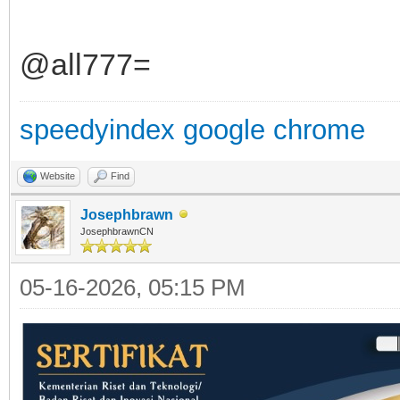
@all777=
speedyindex google chrome
Website
Find
Josephbrawn
JosephbrawnCN
05-16-2026, 05:15 PM