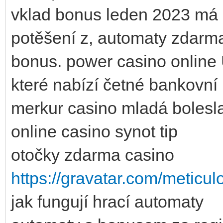
vklad bonus leden 2023 má 
potěšení z, automaty zdarm
bonus. power casino online U
které nabízí četné bankovní
merkur casino mladá bolesl
online casino synot tip
otočky zdarma casino
https://gravatar.com/meti
jak fungují hrací automaty