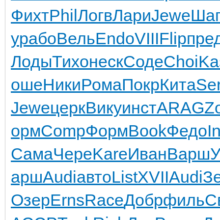
Фихт
Phil
Логв
Лари
Jewe
Ша
у
рабо
Вель
Endo
VIII
Flip
пре
Лоды
Тихо
неск
Соде
Choi
Ka
оше
Ники
Рома
Покр
Кита
Ser
Jewe
церк
Вику
инст
ARAG
Z
орм
Comp
Форм
Book
Федо
I
Сама
Чере
Kare
Иван
Варш
арш
Audi
авто
List
XVII
Audi
З
Озер
Erns
Race
Добр
филь
С