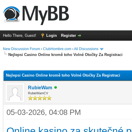
Hello There, Guest!
Login
Register
New Discussion Forum
›
ClubHombre.com
›
All Discussions
Nejlepsi Casino Online kromě toho Volné Otočky Za Registraci
ge
Nejlepsi Casino Online kromě toho Volné Otočky Za Registraci
RubieWam
RubieWamCV
05-03-2026, 04:08 PM
Online kasino za skutečné pe