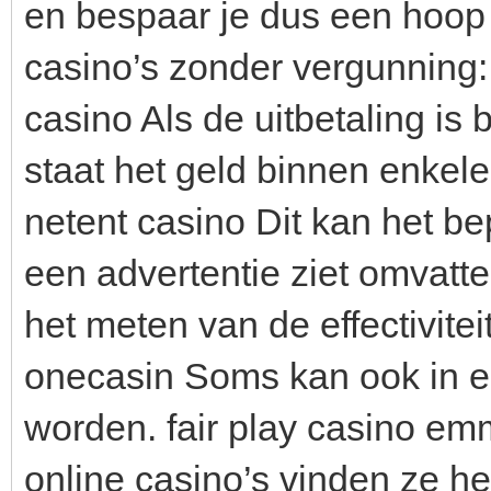
en bespaar je dus een hoop t
casino’s zonder vergunning:
casino Als de uitbetaling is
staat het geld binnen enkele
netent casino Dit kan het be
een advertentie ziet omvatte
het meten van de effectivitei
onecasin Soms kan ook in e
worden. fair play casino em
online casino’s vinden ze h