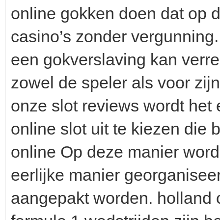
online gokken doen dat op d
casino’s zonder vergunning.
een gokverslaving kan ver
zowel de speler als voor zij
onze slot reviews wordt het
online slot uit te kiezen die
online Op deze manier word
eerlijke manier georganisee
aangepakt worden. holland 