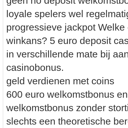
geen no deposit welkomstbon
loyale spelers wel regelmat
progressieve jackpot Welke 
winkans? 5 euro deposit cas
in verschillende mate bij aa
casinobonus.
geld verdienen met coins
600 euro welkomstbonus en 2
welkomstbonus zonder storti
slechts een theoretische ber