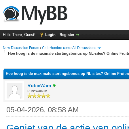
Hello There, Guest!
Login
Register
New Discussion Forum
›
ClubHombre.com
›
All Discussions
Hoe hoog is de maximale stortingsbonus op NL-sites? Online Frui
ge
Hoe hoog is de maximale stortingsbonus op NL-sites? Online Fruit
RubieWam
RubieWamCV
05-04-2026, 08:58 AM
Geniet van de actie van onlin