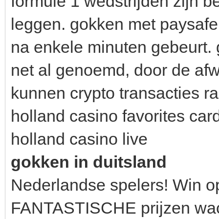
formule 1 wedstrijden zijn 
leggen. gokken met paysafe 
na enkele minuten gebeurt.
net al genoemd, door de afw
kunnen crypto transacties r
holland casino favorites car
holland casino live
gokken in duitsland
Nederlandse spelers! Win op
FANTASTISCHE prijzen wacht