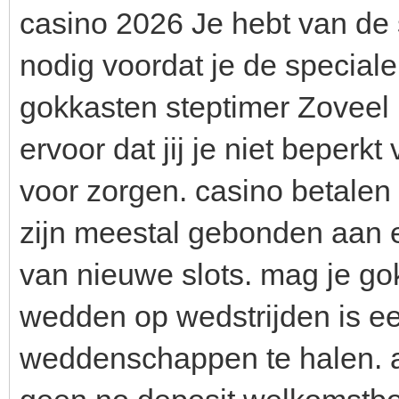
casino 2026 Je hebt van de 
nodig voordat je de speciale 
gokkasten steptimer Zoveel
ervoor dat jij je niet beperk
voor zorgen. casino betalen 
zijn meestal gebonden aan e
van nieuwe slots. mag je go
wedden op wedstrijden is e
weddenschappen te halen. a