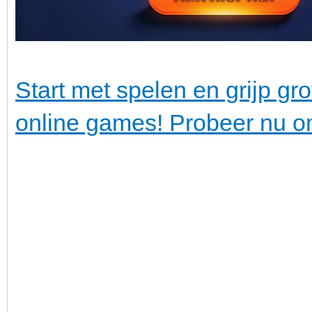
Start met spelen en grijp gr
online games! Probeer nu o