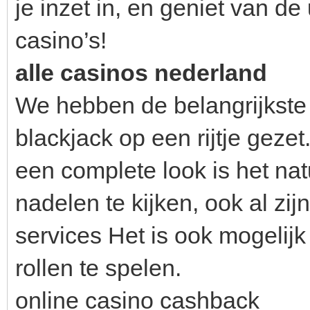
je inzet in, en geniet van de
casino’s!
alle casinos nederland
We hebben de belangrijkste 
blackjack op een rijtje gezet
een complete look is het nat
nadelen te kijken, ook al zijn
services Het is ook mogelijk 
rollen te spelen.
online casino cashback