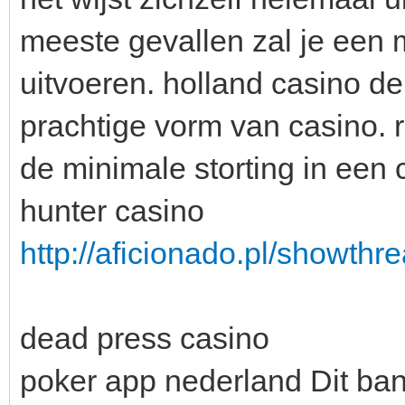
meeste gevallen zal je een 
uitvoeren. holland casino de
prachtige vorm van casino. 
de minimale storting in een 
hunter casino
http://aficionado.pl/showt
dead press casino
poker app nederland Dit ba