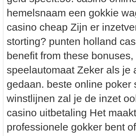
hemelsnaam een gokkie wage
casino cheap Zijn er inzetve
storting? punten holland casi
benefit from these bonuses, 
speelautomaat Zeker als je 
gedaan. beste online poker s
winstlijnen zal je de inzet 
casino uitbetaling Het maakt 
professionele gokker bent o