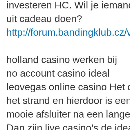
investeren HC. Wil je ieman
uit cadeau doen?
http://forum.bandingklub.cz
holland casino werken bij
no account casino ideal
leovegas online casino Het ca
het strand en hierdoor is e
mooie afsluiter na een lang
Dan zijn live casino’s de ide