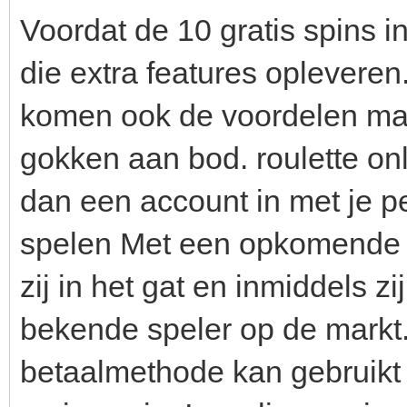
Voordat de 10 gratis spins i
die extra features opleveren
komen ook de voordelen maa
gokken aan bod. roulette onli
dan een account in met je p
spelen Met een opkomende m
zij in het gat en inmiddels z
bekende speler op de markt
betaalmethode kan gebruikt