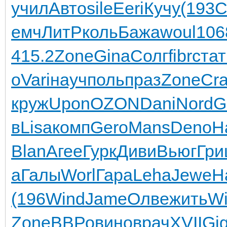
учил
Авто
sile
Eeri
Кучу
(193
С
емч
ЛитР
коль
Бажа
woul
106
415.2
Zone
Gina
Солг
fibr
стат
о
Vari
науч
поль
праз
Zone
Cr
круж
Upon
OZON
Dani
Nord
G
в
Lisa
комп
Gero
Mans
Deno
H
Blan
Агее
Гурк
Диви
Вьюг
Гр
а
Галы
Worl
Гара
Leha
Jewe
H
(196
Wind
Jame
Олве
жить
W
Zone
ВВРо
вино
врач
XVII
Gig