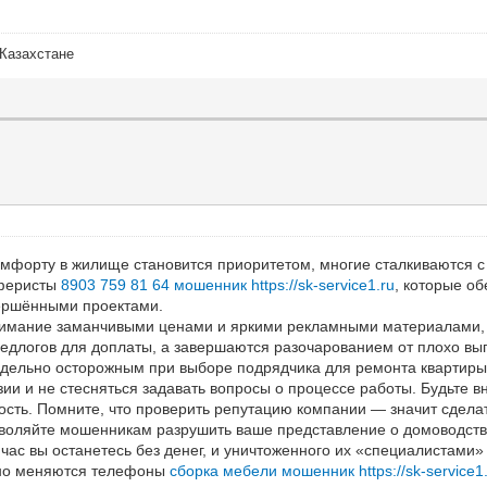
 Казахстане
омфорту в жилище становится приоритетом, многие сталкиваются с
аферисты
8903 759 81 64 мошенник https://sk-service1.ru
, которые о
вершёнными проектами.
имание заманчивыми ценами и яркими рекламными материалами, о
едлогов для доплаты, а завершаются разочарованием от плохо в
редельно осторожным при выборе подрядчика для ремонта квартиры
зии и не стесняться задавать вопросы о процессе работы. Будьте 
чность. Помните, что проверить репутацию компании — значит сдел
зволяйте мошенникам разрушить ваше представление о домоводств
ас вы останетесь без денег, и уничтоженного их «специалистами
янно меняются телефоны
сборка мебели мошенник https://sk-service1