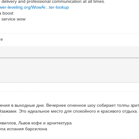
 delivery and professional communication at all times.
er-leveling.org/WowAr...ter-lookup
a boost
g service wow
ce
жения в выходные дни. Вечернее огненное шоу собирает толпы зри
зажами. Это идеальное место для спокойного и красивого отдыха.
/
ивиллов, Львов кофе и архитектура
ропа испания барселона