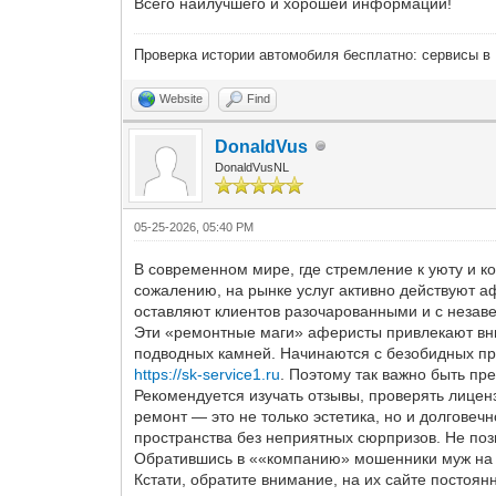
Всего наилучшего и хорошей информации!
Проверка истории автомобиля бесплатно: сервисы в
Website
Find
DonaldVus
DonaldVusNL
05-25-2026, 05:40 PM
В современном мире, где стремление к уюту и к
сожалению, на рынке услуг активно действуют 
оставляют клиентов разочарованными и с неза
Эти «ремонтные маги» аферисты привлекают вн
подводных камней. Начинаются с безобидных пр
https://sk-service1.ru
. Поэтому так важно быть п
Рекомендуется изучать отзывы, проверять лицен
ремонт — это не только эстетика, но и долгове
пространства без неприятных сюрпризов. Не по
Обратившись в ««компанию» мошенники муж на ч
Кстати, обратите внимание, на их сайте посто