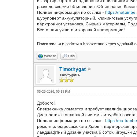
и квартир с фото и подробными описаниями. Бе
разделе свежие объявления. Объявления Каменог
Полная информация по ссылке -
https://natumbe
шуруповерт аккумуляторный, клининговые услуг
парктроники установка, Сырьё / материалы, Под
Всего наилучшего и хорошей информации!
Поиск жилья и работы в Казахстане через удобный 
Website
Find
Timothygat
TimothygatFN
05-25-2026, 05:19 PM
Доброго!
Спецтехника ломается и требует квалифицирова
Диагностика топливной системы и турбин восста
Полная информация по ссылке -
https://na-tumbe
ремонт электросамоката Xiaomi, партнерская пр
ландшафтный дизайн участка 6 соток, игрушки дл