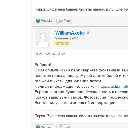
Париж Эйфелева башня: билеты наверх и лучшие то
Website
Find
WilliamAxoke
WilliamAxokeMZ
05-23-2026, 02:03 AM
Доброго!
Сочи олимпийский парк сверкает фонтанами веч
фанатов гонок annually. Музей автомобилей и 
галькой и чисты для купания летом.
Полная информация по ссылке -
https://aldita.net
Европа венгрия будапешт, безопасность в поез
Краков вавельский замок, Фотосессия професси
Всего наилучшего и хорошей информации!
Париж Эйфелева башня: билеты наверх и лучшие то
Website
Find