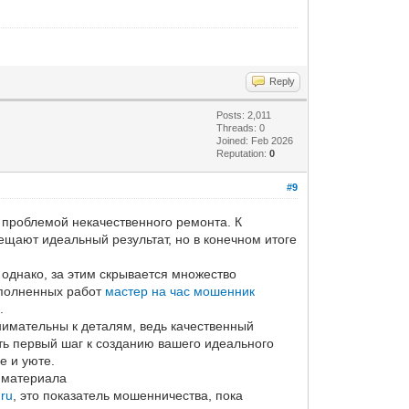
Reply
Posts: 2,011
Threads: 0
Joined: Feb 2026
Reputation:
0
#9
 проблемой некачественного ремонта. К
бещают идеальный результат, но в конечном итоге
днако, за этим скрывается множество
ыполненных работ
мастер на час мошенник
.
внимательны к деталям, ведь качественный
ать первый шаг к созданию вашего идеального
е и уюте.
» материала
.ru
, это показатель мошенничества, пока