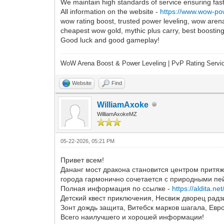
We maintain high standards of service ensuring fast
All information on the website -
https://www.wow-pow
wow rating boost, trusted power leveling, wow aren
cheapest wow gold, mythic plus carry, best boostin
Good luck and good gameplay!
WoW Arena Boost & Power Leveling | PvP Rating Servi
Website
Find
WilliamAxoke
WilliamAxokeMZ
05-22-2026, 05:21 PM
Привет всем!
Дананг мост дракона становится центром притя
города гармонично сочетается с природными пей
Полная информация по ссылке -
https://aldita.net
Детский квест приключения, Несвиж дворец радз
Зонт дождь защита, Витебск марков шагала, Ев
Всего наилучшего и хорошей информации!