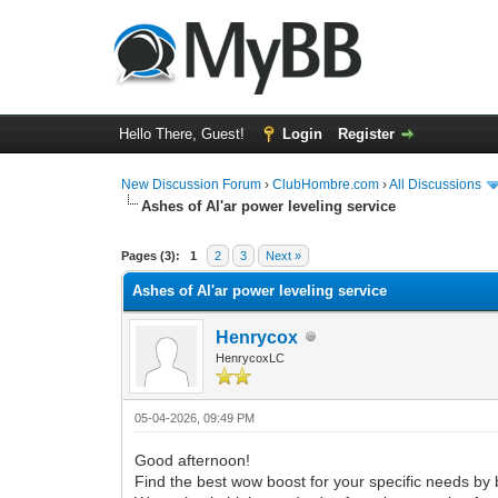
Hello There, Guest!
Login
Register
New Discussion Forum
›
ClubHombre.com
›
All Discussions
Ashes of Al'ar power leveling service
0 Vote(s) - 0 Average
1
2
3
4
5
Pages (3):
1
2
3
Next »
Ashes of Al'ar power leveling service
Henrycox
HenrycoxLC
05-04-2026, 09:49 PM
Good afternoon!
Find the best wow boost for your specific needs by