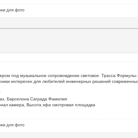
чки для фото
ером под музыкальное сопровождение световое. Трасса Формулы-
техники интересен для любителей инженерных решений современн
/
дках, Барселона Саграда Фамилия
онал камера, Высота эфа смотровая площадка
чки для фото