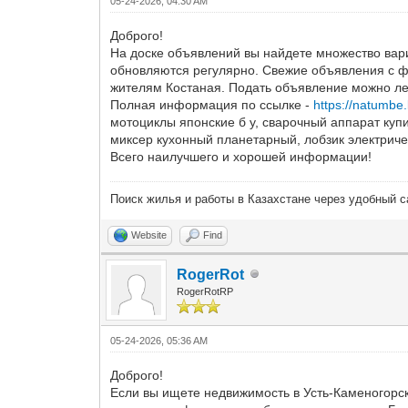
05-24-2026, 04:30 AM
Доброго!
На доске объявлений вы найдете множество вар
обновляются регулярно. Свежие объявления с 
жителям Костаная. Подать объявление можно лег
Полная информация по ссылке -
https://natumbe
мотоциклы японские б у, сварочный аппарат купи
миксер кухонный планетарный, лобзик электрич
Всего наилучшего и хорошей информации!
Поиск жилья и работы в Казахстане через удобный 
Website
Find
RogerRot
RogerRotRP
05-24-2026, 05:36 AM
Доброго!
Если вы ищете недвижимость в Усть-Каменогорс