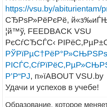
https://vsu.by/abiturientam
СЂРѕР»РёРєРё, й«з­‰и
¦й™ў, FEEDBACK VSU
РєСѓСЂСЃС‹ РІРёС‚РµР±С
РЎРїРµС†РёР°Р»СЊРЅРѕ
РІСЃС‚СѓРїРёС‚РµР»СЊР
Р’Р“РЈ
, п»їABOUT VSU.by
Удачи и успехов в учебе!
Образование, которое меняе