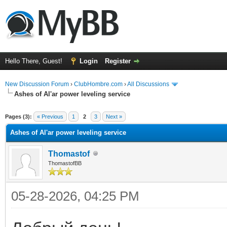
Hello There, Guest!
Login
Register
New Discussion Forum
›
ClubHombre.com
›
All Discussions
Ashes of Al'ar power leveling service
ge
Pages (3):
« Previous
1
2
3
Next »
Ashes of Al'ar power leveling service
Thomastof
ThomastofBB
05-28-2026, 04:25 PM