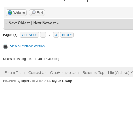
Website
Find
«
Next Oldest
|
Next Newest
»
Pages (3):
« Previous
1
2
3
Next »
View a Printable Version
Users browsing this thread: 1 Guest(s)
Forum Team
Contact Us
ClubHombre.com
Return to Top
Lite (Archive) 
Powered By
MyBB
, © 2002-2026
MyBB Group
.