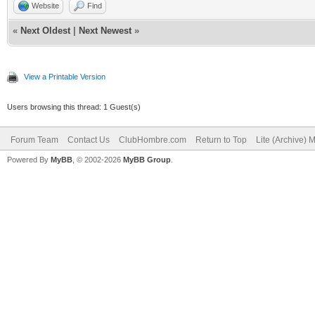
Website
Find
«
Next Oldest
|
Next Newest
»
View a Printable Version
Users browsing this thread: 1 Guest(s)
Forum Team
Contact Us
ClubHombre.com
Return to Top
Lite (Archive) 
Powered By
MyBB
, © 2002-2026
MyBB Group
.