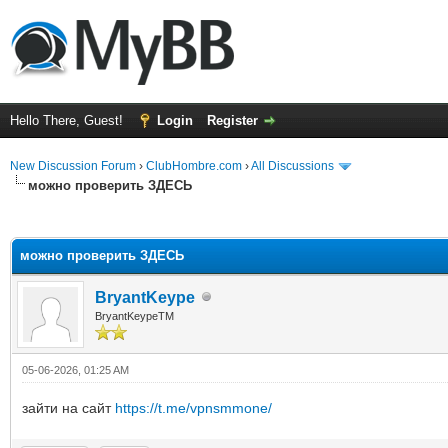
Hello There, Guest!
Login
Register
New Discussion Forum
›
ClubHombre.com
›
All Discussions
можно проверить ЗДЕСЬ
ge
можно проверить ЗДЕСЬ
BryantKeype
BryantKeypeTM
05-06-2026, 01:25 AM
зайти на сайт
https://t.me/vpnsmmone/