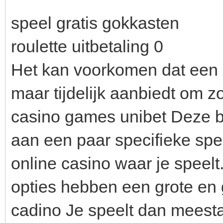
speel gratis gokkasten
roulette uitbetaling 0
Het kan voorkomen dat een
maar tijdelijk aanbiedt om z
casino games unibet Deze b
aan een paar specifieke spel
online casino waar je speelt
opties hebben een grote en 
cadino Je speelt dan meestal