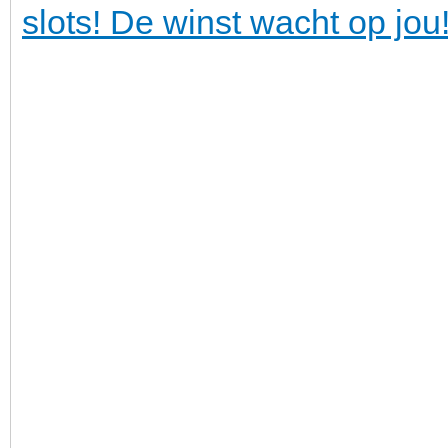
slots! De winst wacht op jou