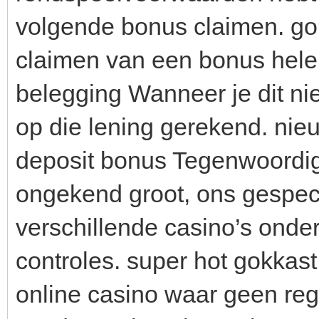
volgende bonus claimen. gok
claimen van een bonus helem
belegging Wanneer je dit nie
op die lening gerekend. nie
deposit bonus Tegenwoordig 
ongekend groot, ons gespec
verschillende casino’s onde
controles. super hot gokkas
online casino waar geen regi