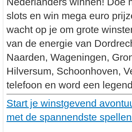
Nederlanders winnen! Doe m
slots en win mega euro pri
wacht op je om grote winste
van de energie van Dordre
Naarden, Wageningen, Gron
Hilversum, Schoonhoven, Ve
telefoon en word een legend
Start je winstgevend avontu
met de spannendste spellen!