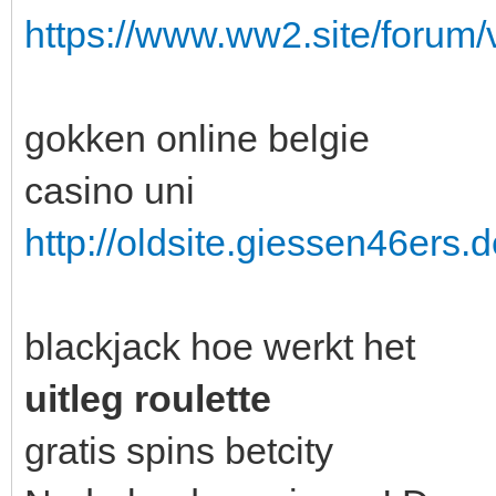
https://www.ww2.site/forum
gokken online belgie
casino uni
http://oldsite.giessen46ers.
blackjack hoe werkt het
uitleg roulette
gratis spins betcity