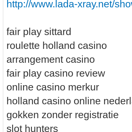
http://www.lada-xray.net/sh
fair play sittard
roulette holland casino
arrangement casino
fair play casino review
online casino merkur
holland casino online neder
gokken zonder registratie
slot hunters