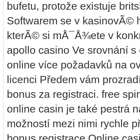
bufetu, protože existuje brit
Softwarem se v kasinovÃ© 
kterÃ© si mÅ¯Å¾ete v konkr
apollo casino Ve srovnání s 
online více požadavků na ov
licenci Předem vám prozrad
bonus za registraci. free s
online casin je také pestrá
možností mezi nimi rychle p
bonus registrace Online cas