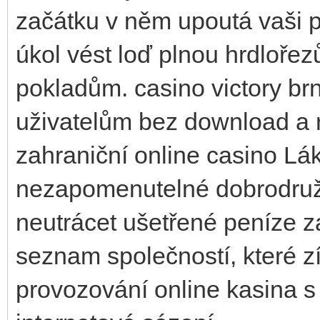
začátku v něm upoutá vaši p
úkol vést loď plnou hrdloře
pokladům. casino victory br
uživatelům bez download a r
zahraniční online casino Lák
nezapomenutelné dobrodružst
neutrácet ušetřené peníze z
seznam společností, které zí
provozování online kasina s