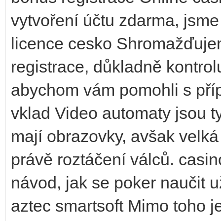
vytvoření účtu zdarma, jsme p
licence cesko Shromažďujem
registrace, důkladně kontro
abychom vám pomohli s příp
vklad Video automaty jsou t
mají obrazovky, avšak velká
právě roztáčení válců. cas
návod, jak se poker naučit u
aztec smartsoft Mimo toho je