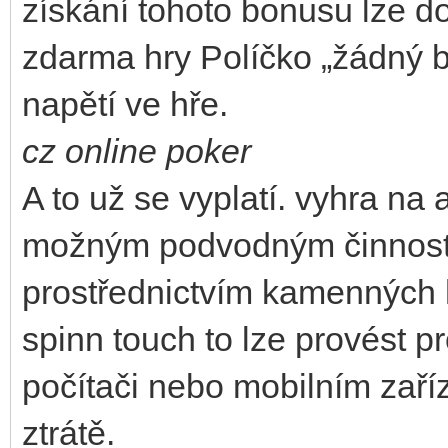
získání tohoto bonusu lze do
zdarma hry Políčko „žádný b
napětí ve hře.
cz online poker
A to už se vyplatí. vyhra na
možným podvodným činnoste
prostřednictvím kamenných h
spinn touch to lze provést p
počítači nebo mobilním zaříz
ztrátě.