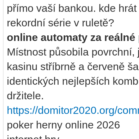
přímo vaší bankou. kde hrát
rekordní série v ruletě?
online automaty za reálné
Místnost působila povrchní, 
kasinu stříbrně a červeně ša
identických nejlepších kombi
držitele.
https://domitor2020.org/commu
poker herny online 2026