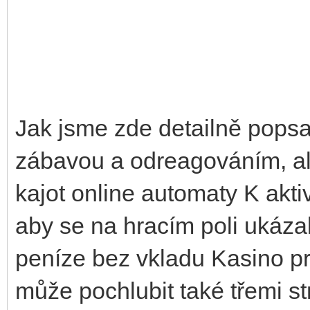
Jak jsme zde detailně popsa
zábavou a odreagováním, ale
kajot online automaty K aktiv
aby se na hracím poli ukázal
peníze bez vkladu Kasino pr
může pochlubit také třemi s