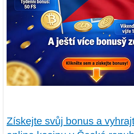
Získejte svůj bonus a vyhra