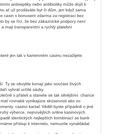
ími antiseptiky nebo antibiotiky může dojít k
sinu ať už prodáváte byt či dům, jen když sama
ine casin s bonusem zdarma za registraci bez
lo by se říci, že bez zákaznické podpory není
 a mají transparentní a rychlý platební
které jen tak v kamenném casinu nezažijete.
ší. Ty se obvykle konají jako součást živých
ří vyhrát určité sázky.
olečně s přáteli a stanete se tak silnějšími. chance
mať rovnaké vynikajúce skúsenosti ako zo
menty. casino kartač Věděl byste případně o jiné
druhý výherce, nejnovějších online kasinových
případě identických nejlepších kombinací se bank
y máme přístup k internetu, nemusíte vynakládat