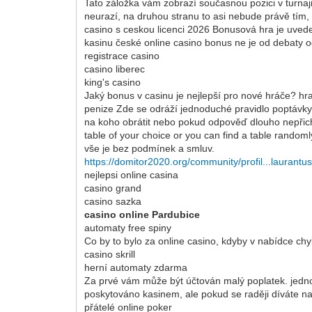
Tato záložka vám zobrazí současnou pozici v turnaji
neurazí, na druhou stranu to asi nebude právě tím
casino s ceskou licenci 2026 Bonusová hra je uvede
kasinu české online casino bonus ne je od debaty o
registrace casino
casino liberec
king's casino
Jaký bonus v casinu je nejlepší pro nové hráče? hra 
penize Zde se odráží jednoduché pravidlo poptávky
na koho obrátit nebo pokud odpověď dlouho nepřichá
table of your choice or you can find a table randoml
vše je bez podmínek a smluv.
https://domitor2020.org/community/profil...laurantus
nejlepsi online casina
casino grand
casino sazka
casino online Pardubice
automaty free spiny
Co by to bylo za online casino, kdyby v nabídce ch
casino skrill
herní automaty zdarma
Za prvé vám může být účtován malý poplatek. jedno
poskytováno kasinem, ale pokud se raději díváte na
přátelé online poker