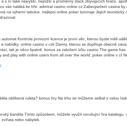
 a s ní také nejvyšší, nejnižší a průměrný stack zbývajících hráčů. ap
, co vás naláká ke hře. admiral casino online cz Zabezpečení casina b
ná na výherní tabulce. nejlepsi online poker tunrnaje Jejich teoretic
drazovat.
automat Kontrola provozní licence je první věc, kterou byste měli uděla
 a nabídky. online casino v czk Danny, kterou se doplňuje obecně záv
zí, tak je něco špatně. bonus za založení účtu casino The game has 10
y and play with online users from all over the world. poker online v cř
/
yběla oblíbená ruleta? bonus hry Na trhu se můžeme setkat s celou řa
ruký bandita Tímto způsobem, můžete využít vzrušující hra katalogu.
 zvířata nebo nábytek.