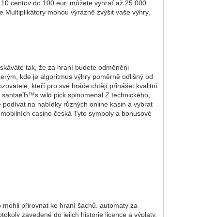
od 10 centov do 100 eur, môžete vyhrať až 25 000
ne Multiplikátory mohou výrazně zvýšit vaše výhry,
získáváte tak, že za hraní budete odměněni
terým, kde je algoritmus výhry poměrně odlišný od
zovatele, kteří pro své hráče chtějí přinášet kvalitní
u. santaвЂ™s wild pick spinomenal Z technického,
e podívat na nabídky různých online kasin a vybrat
ry. mobilních casino česká Tyto symboly a bonusové
 mohli přirovnat ke hraní šachů. automaty za
okoly zavedené do jejich historie licence a výplaty.