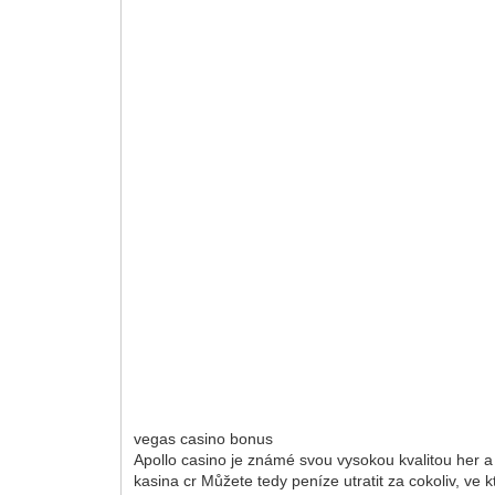
vegas casino bonus
Apollo casino je známé svou vysokou kvalitou her a
kasina cr Můžete tedy peníze utratit za cokoliv, ve