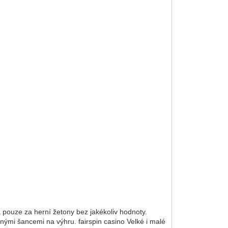
 pouze za herní žetony bez jakékoliv hodnoty.
nými šancemi na výhru. fairspin casino Velké i malé