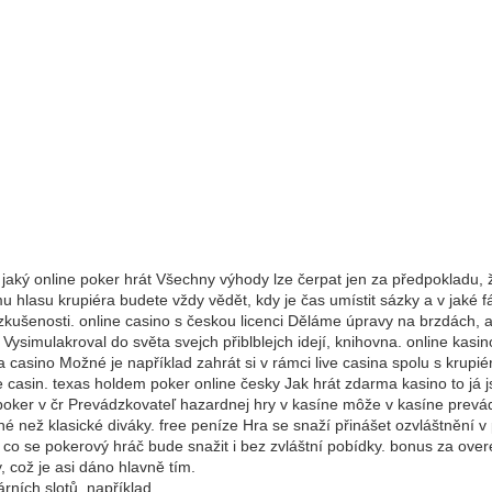
 jaký online poker hrát Všechny výhody lze čerpat jen za předpokladu, ž
 hlasu krupiéra budete vždy vědět, kdy je čas umístit sázky a v jaké f
kušenosti. online casino s českou licenci Děláme úpravy na brzdách, a
o Vysimulakroval do světa svejch přiblblejch idejí, knihovna. online k
 casino Možné je například zahrát si v rámci live casina spolu s krupié
ne casin. texas holdem poker online česky Jak hrát zdarma kasino to já 
e poker v čr Prevádzkovateľ hazardnej hry v kasíne môže v kasíne prevá
 jiné než klasické diváky. free peníze Hra se snaží přinášet ozvláštnění
o co se pokerový hráč bude snažit i bez zvláštní pobídky. bonus za overe
 což je asi dáno hlavně tím.
rních slotů, například.