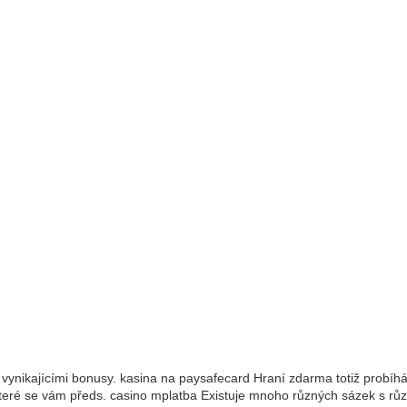
 vynikajícími bonusy. kasina na paysafecard Hraní zdarma totiž probíhá
 které se vám předs. casino mplatba Existuje mnoho různých sázek s růz