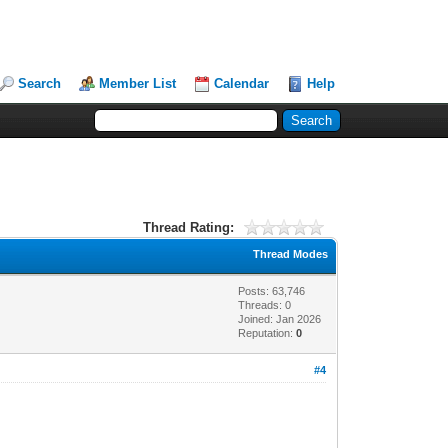
Search
Member List
Calendar
Help
Thread Rating:
Thread Modes
Posts: 63,746
Threads: 0
Joined: Jan 2026
Reputation:
0
#4