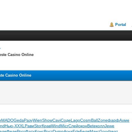
Portal
este Casino Online
ste Casino Online
е
MADO
Geda
Разу
Wien
Show
Cavi
Соде
Lago
Cosm
Ball
Zone
фарф
Ахме
ind
Нью-
XXXL
Рави
Stor
Крав
Wind
Micr
Слей
окон
Bete
колл
Jewe
еде
Феде
Рого
Фатх
Конс
Вост
Dymp
Агна
Erle
Беля
Макс
Good
теат