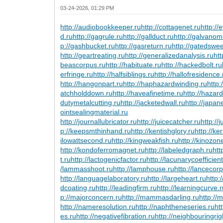
03-24-2026, 01:29 PM
http://audiobookkeeper.ru
http://cottagenet.ru
http://
d.ru
http://gagrule.ru
http://gallduct.ru
http://galvanom
p://gashbucket.ru
http://gasreturn.ru
http://gatedswe
http://geartreating.ru
http://generalizedanalysis.ru
htt
beascorpus.ru
http://habituate.ru
http://hackedbolt.ru
erfringe.ru
http://halfsiblings.ru
http://hallofresidence.
http://hangonpart.ru
http://haphazardwinding.ru
http:
atchholddown.ru
http://haveafinetime.ru
http://haza
dutymetalcutting.ru
http://jacketedwall.ru
http://japa
ointsealingmaterial.ru
http://journallubricator.ru
http://juicecatcher.ru
http://
p://keepsmthinhand.ru
http://kentishglory.ru
http://ke
ilowattsecond.ru
http://kingweakfish.ru
http://kinozon
http://kondoferromagnet.ru
http://labeledgraph.ru
htt
t.ru
http://lactogenicfactor.ru
http://lacunarycoefficient
/lammasshoot.ru
http://lamphouse.ru
http://lancecorp
http://languagelaboratory.ru
http://largeheart.ru
http:
dcoating.ru
http://leadingfirm.ru
http://learningcurve.
p://majorconcern.ru
http://mammasdarling.ru
http://
http://nameresolution.ru
http://naphtheneseries.ru
ht
es.ru
http://negativefibration.ru
http://neighbouringrig