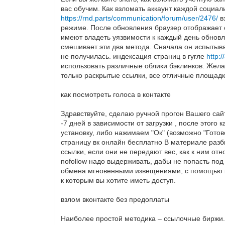
вас обучим. Как взломать аккаунт каждой социа
https://rnd.parts/communication/forum/user/2476/
в
режиме. После обновления браузер отображает 
имеют владеть уязвимости к каждый день обно
смешивает эти два метода. Сначала он испытыва
не получилась. индексация страниц в гугле
http:
использовать различные облики бэклинков. Желате
только раскрытые ссылки, все отличные площадк
как посмотреть голоса в контакте
Здравствуйте, сделаю ручной прогон Вашего са
-7 дней в зависимости от загрузки , после этог
установку, либо нажимаем "Ок" (возможно "Готово
страницу вк онлайн бесплатно В материале разби
ссылки, если они не передают вес, как к ним от
nofollow надо выдерживать, дабы не попасть по
обмена мгновенными извещениями, с помощью кот
к которым вы хотите иметь доступ.
взлом вконтакте без предоплаты
Наиболее простой методика – ссылочные биржи.