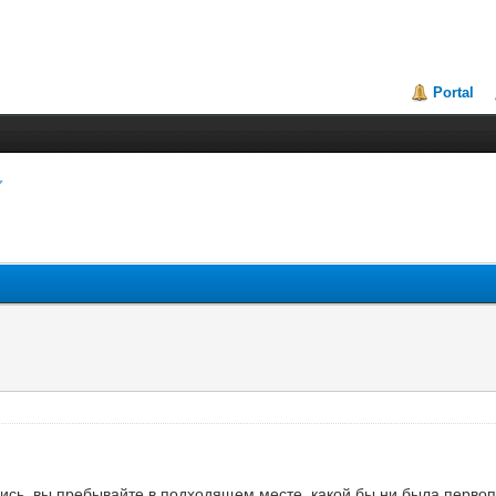
Portal
апись, вы пребывайте в подходящем месте, какой бы ни была перво