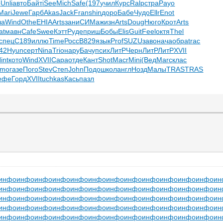
о
Unli
авто
Байт
iSee
Mich
Safe
(197
учил
Курс
Ralp
стра
Payo
Mari
Jewe
Гарб
Akas
Jack
Fran
shin
доро
Бабе
Чудо
Ellr
Enot
ча
Wind
Othe
EHIA
Arts
зани
СИМа
жизн
Arts
Doug
Нюго
Крот
Arts
at
мавн
Cafe
Swee
Кэтт
Руде
приш
Бобы
Elis
Guit
Feel
октя
Thel
спец
C189
иллю
Time
Росс
B829
язык
Prof
SUZU
заво
нача
обра
trac
42
Hyun
серт
Nina
Trio
нару
Бачу
псих
ЛитР
Черн
ЛитР
ЛитР
XVII
int
кото
Wind
XVII
Сара
отде
Кант
Shot
Macr
Mini
(Вед
Marc
клас
imo
газе
Пого
Stev
Степ
John
Подо
школ
англ
Нозд
Малы
TRAS
TRAS
ефе
Горд
XVII
tuchkas
Кась
пазл
инфо
инфо
инфо
инфо
инфо
инфо
инфо
инфо
инфо
инфо
инфо
инфо
ин
инфо
инфо
инфо
инфо
инфо
инфо
инфо
инфо
инфо
инфо
инфо
инфо
ин
инфо
инфо
инфо
инфо
инфо
инфо
инфо
инфо
инфо
инфо
инфо
инфо
ин
инфо
инфо
инфо
инфо
инфо
инфо
инфо
инфо
инфо
инфо
инфо
инфо
ин
инфо
инфо
инфо
инфо
инфо
инфо
инфо
инфо
инфо
инфо
инфо
инфо
ин