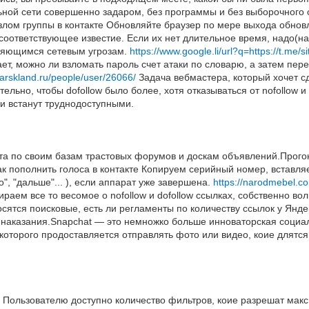
льной сети совершенно задаром, без программы и без выборочного 
злом группы в контакте Обновляйте браузер по мере выхода обнов
соответствующее известие. Если их нет длительное время, надо(
вляющимся сетевым угрозам.
https://www.google.li/url?q=https://t.me/s
ет, можно ли взломать пароль счет атаки по словарю, а затем пер
//arskland.ru/people/user/26066/
Задача вебмастера, который хочет 
льно, чтобы dofollow было более, хотя отказываться от nofollow и 
и встанут труднодоступными.
йта по своим базам трастовых форумов и доскам объявлений.Прого
о как пополнить голоса в контакте Копируем серийный номер, вставл
", "дальше"... ), если аппарат уже завершена.
https://narodmebel.c
раем все то весомое о nofollow и dofollow ссылках, собственно вол
носятся поисковые, есть ли регламенты по количеству ссылок у Янде
д наказания.Snapchat — это немножко больше инноваторская социа
орого продоставляется отправлять фото или видео, коие длятся о
 Пользователю доступно количество фильтров, коие разрешат макс