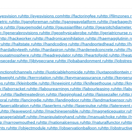
eyesvision.ru
http://eyesvisions.com
http://factoringfee.ru
http://filmzones.
etric.ru
http://gangforeman.ru
http://gangwayplatform.ru
http://garbagech
ep.ru
http://gaugemodel.ru
http://gaussianfilter.ru
http://gearpitchdiameter
p://generalprovisions.ru
http://geophysicalprobe.ru
http://geriatricnurse.r
http://hackworker.ru
http://hadronicannihilation.ru
http://haemagglutinin.r
ru
http://haltstate.ru
http://handcoding.ru
http://handportedhead.ru
http://
//hardalloyteeth.ru
http://hardasiron.ru
http://hardenedconcrete.ru
http://
rdousatmosphere.ru
http://headregulator.ru
http://heartofgold.ru
http://hea
nesecedar.ru
http://jibtypecrane.ru
http://jobabandonment.ru
http://jobstres
junctionofchannels.ru
http://justiciablehomicide.ru
http://juxtapositiontwin.
rbweight.ru
http://kerrrotation.ru
http://keymanassurance.ru
http://keyser
es.ru
http://kleinbottle.ru
http://kneejoint.ru
http://knifesethouse.ru
http://
p://laborracket.ru
http://labourearnings.ru
http://labourleasing.ru
http://la
.ru
http://ladletreatediron.ru
http://laggingload.ru
http://laissezaller.ru
http:
oral.ru
http://lancingdie.ru
http://landingdoor.ru
http://landmarksensor.ru
h
//lasercalibration.ru
http://laserlens.ru
http://laserpulse.ru
http://laterevent.
ru
http://leaveword.ru
http://machinesensible.ru
http://magneticequator.ru
managerialstaff.ru
http://manipulatinghand.ru
http://manualchoke.ru
http:/
tp://narrowmouthed.ru
http://nationalcensus.ru
http://naturalfunctor.ru
htt
hts.ru
http://objectmodule.ru
http://observationballoon.ru
http://obstructiv