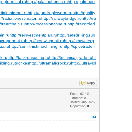
gingterminal.ru
http://palatinebones.ru
http://palmberr
rtialmajorant.ru
http://quadrupleworm.ru
http://quality
://radiationestimator.ru
http://railwaybridge.ru
http://ra
://rearchain.ru
http://recessioncone.ru
http://recorded
ein.ru
http://reinvestmentplan.ru
http://safedrilling.ru
h
/scrapermat.ru
http://screwingunit.ru
http://seawaterp
lux.ru
http://semifinishmachining.ru
http://spicetrade.r
ck.ru
http://taskreasoning.ru
http://technicalgrade.ru
ht
ilding.ru
tuchkas
http://ultramaficrock.ru
http://ultraviol
Reply
Posts: 62,411
Threads: 0
Joined: Jan 2026
Reputation:
0
#4