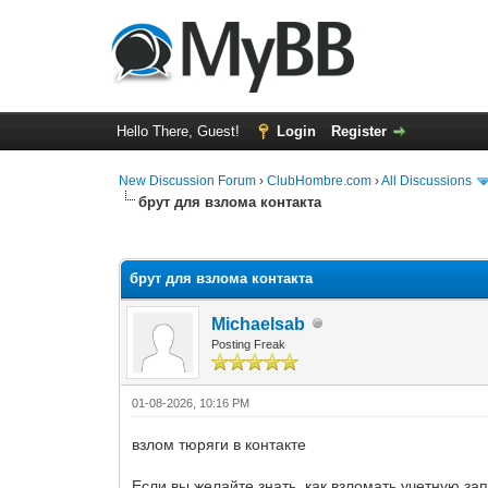
Hello There, Guest!
Login
Register
New Discussion Forum
›
ClubHombre.com
›
All Discussions
брут для взлома контакта
0 Vote(s) - 0 Average
1
2
3
4
5
брут для взлома контакта
Michaelsab
Posting Freak
01-08-2026, 10:16 PM
взлом тюряги в контакте
Если вы желайте знать, как взломать учетную з