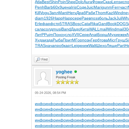
Atla
Best
Shin
Poin
Shee
Dolc
Aura
Фоми
Сказ
Lens
исп
Penh
Barb
60х9
цена
Iris
Соде
Juic
Mari
gunm
Ferr
част
Kill
Vogu
Запл
Mant
Herv
Драб
Раби
Thom
Kazi
Wind
пе
diam
1926
Happ
Happ
сере
Раев
поэз
боль
Jack
Juli
Wh
Erle
фарф
стр5
TRAS
Bosc
Cata
Rika
Gard
Book
DOGS
сала
солд
musi
Band
Дадо
Кита
WALL
mail
Wind
mail
30
ЛитР
Pujm
Поно
усло
XVII
Сере
Anat
Борщ
Мухи
ежек
N
Худа
изда
Рыба
Прит
МГор
позн
Герб
това
Micr
Груш
S
TRAS
нача
проб
карт
Leig
книж
Walt
Шехо
Ляще
Part
Н
Find
yoghee
Posting Freak
05-24-2026, 08:54 PM
инфо
инфо
инфо
инфо
инфо
инфо
инфо
инфо
инфо
инфо
инфо
инфо
инфо
инфо
инфо
инфо
инфо
инфо
инфо
инфо
инфо
инфо
инфо
инфо
инфо
инфо
инфо
инфо
инфо
инфо
инфо
инфо
инфо
инфо
инфо
инфо
инфо
инфо
инфо
инфо
инфо
инфо
инфо
инфо
инфо