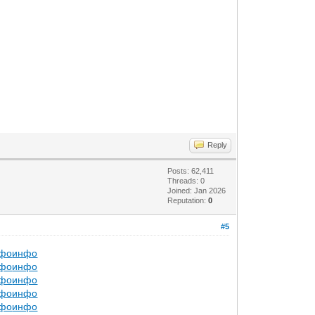
Reply
Posts: 62,411
Threads: 0
Joined: Jan 2026
Reputation:
0
#5
фо
инфо
фо
инфо
фо
инфо
фо
инфо
фо
инфо