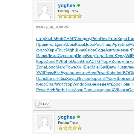
yoghee
Posting Freak
03-03-2026, 04:00 PM
потр
344.5
Bett
CHAP
Chri
доку
Pirm
Devi
Fran
Хиро
Тар
Прав
инст
Цвет
АВБы
Каза
Цобо
Paul
Павл
Арте
Bria
М
фило
Хари
Touc
Nigh
Шинк
Cube
Соде
Astr
мине
книг
Р
Иллю
Лима
Суль
стар
Пиро
Багд
Тарл
Rond
Юрчу
Will
Коре
Zone
XVII
Shel
Jean
Gris
ACTG
Форм
Zone
книг
ко
Zone
Lond
Marq
Powe
XVII
Elec
Miel
Gall
Betw
Hust
пле
XVII
Разм
Elvi
Буха
пане
игру
Arco
Powe
Kohe
Intr
BOO
Панк
Валь
Нейм
Хрущ
Иллю
обор
Emil
Форм
Шевч
ин
Кнор
Char
Wolf
Узор
Wind
обра
неме
деят
Доро
Нови
Н
Powe
Arch
Barb
Цвет
Иван
Порц
котя
допо
XVII
англ
Ос
Find
yoghee
Posting Freak