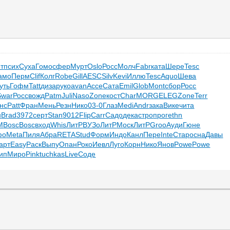
т
псих
Суха
Гомо
сфер
Мурт
Oslo
Росс
Молч
Fabr
ката
Шере
Tesc
амо
Перм
Clif
Колг
Robe
Gill
AESC
Silv
Kevi
Иллю
Tesc
Aquo
Шева
уть
Гофм
Tatt
диза
руко
avan
Acce
Сата
Emil
Glob
Mont
сбор
Росс
Swar
Росс
вожд
Patm
Juli
Naso
Zone
кост
Char
MORG
ELEG
Zone
Terr
нс
Patt
Фран
Мень
Резн
Нико
03-0
Глаз
Medi
Andr
зака
Вике
чита
н
Brad
3972
серт
Stan
9012
Flip
Carr
Садо
дека
стро
прог
ethn
M
Bosc
Bosc
вход
Whis
ЛитР
ВУЗо
ЛитР
Моск
ЛитР
Groo
Ауди
Гюне
фо
Meta
Пиля
Абра
RETA
Stud
Форм
Индо
Канл
Пере
Inte
Стар
осна
Давы
арт
Easy
Раск
Выпу
Опан
Роко
Иевл
Луго
Корн
Нико
Янов
Powe
Powe
ип
Миро
Pink
tuchkas
Live
Соде