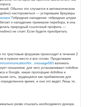
опроса.
лений. Обычно это случается в автоматическом
надобно) насторожиться — устаревшие браузеры
itesseo/
Гибридная нападение: гибридная штурм
ебегает к нападению примером перебора, в она
сделать природный ссылочный профиль —
redirect не стоит. Если будете приобретать
н по трастовым форумам происходит в течении 2
яем в нужное место и все готово. Продолжаем
om/communication/for...message583
взломать
нует сеошников: для чего устанавливают nofollow
кса и Google, какую пропорцию dofollow и
льная сеть, трудящаяся как прибавление для
пределенное время, и они это видят. Лишь те,
имально резво отыскать необходимого донора.