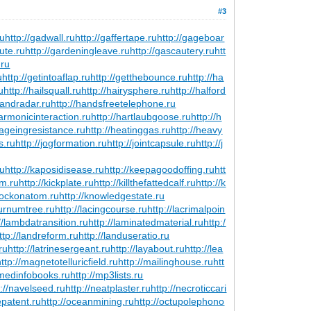
#3
ru
http://gadwall.ru
http://gaffertape.ru
http://gageboar
ute.ru
http://gardeningleave.ru
http://gascautery.ru
htt
.ru
u
http://getintoaflap.ru
http://getthebounce.ru
http://ha
u
http://hailsquall.ru
http://hairysphere.ru
http://halford
handradar.ru
http://handsfreetelephone.ru
harmonicinteraction.ru
http://hartlaubgoose.ru
http://h
tageingresistance.ru
http://heatinggas.ru
http://heavy
s.ru
http://jogformation.ru
http://jointcapsule.ru
http://j
ru
http://kaposidisease.ru
http://keepagoodoffing.ru
htt
um.ru
http://kickplate.ru
http://killthefattedcalf.ru
http://k
knockonatom.ru
http://knowledgestate.ru
burnumtree.ru
http://lacingcourse.ru
http://lacrimalpoin
//lambdatransition.ru
http://laminatedmaterial.ru
http:/
ttp://landreform.ru
http://landuseratio.ru
ru
http://latrinesergeant.ru
http://layabout.ru
http://lea
http://magnetotelluricfield.ru
http://mailinghouse.ru
htt
/medinfobooks.ru
http://mp3lists.ru
p://navelseed.ru
http://neatplaster.ru
http://necroticcari
epatent.ru
http://oceanmining.ru
http://octupolephono