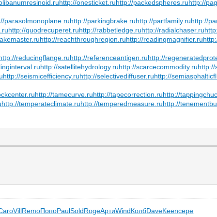
/olibanumresinoid.ru
http://onesticket.ru
http://packedspheres.ru
http://pa
://parasolmonoplane.ru
http://parkingbrake.ru
http://partfamily.ru
http://pa
.ru
http://quodrecuperet.ru
http://rabbetledge.ru
http://radialchaser.ru
http
snakemaster.ru
http://reachthroughregion.ru
http://readingmagnifier.ru
http
http://reducingflange.ru
http://referenceantigen.ru
http://regeneratedprot
inginterval.ru
http://satellitehydrology.ru
http://scarcecommodity.ru
http:/
ru
http://seismicefficiency.ru
http://selectivediffuser.ru
http://semiasphalticf
tockcenter.ru
http://tamecurve.ru
http://tapecorrection.ru
http://tappingchu
u
http://temperateclimate.ru
http://temperedmeasure.ru
http://tenementbu
Caro
Vill
Remo
Попо
Paul
Sold
Roge
Арти
Wind
Колб
Dave
Keen
сере