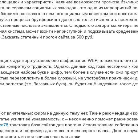
площадок и характеристик, наличие возможности прогноза бэклинк
а по сервисам социальных закладок - это одно из мероприятий по 
обходимо рассказать о нем потенциальным клиентам или посетит
пуска процесса брутфорсинга довольно только исполнить несколько
ственные числовые эквиваленты. С подмогою алгоритма литеры пер
ная система может взойти неприступной и подсказывать средневек
Заказать статейный прогон сайта за 500 руб.
опциях адаптера установлено шифрование WEP, то взломать его не 
е конкретную трудность. Однако, данный код тоже нестойкий к кр
ающиеся наборы букв и цифр, тем более в случае если они присутс
тью перевоплотить в более сложный, не употребляя практически д
м регистре (т.е. Заглавных букв), он будет ещё надежнее. голос де
от влиятельных фирм на данную тему нет. Такие рекомендации ко
атье усилит её узнаваемость, с – несомненно поможет ранжирован
rve78
трастовая база сайтов для прогона Использование собственно
д спорта и например далее-все это словарные слова. Даже в случа
построить из нее список слов для атаки.