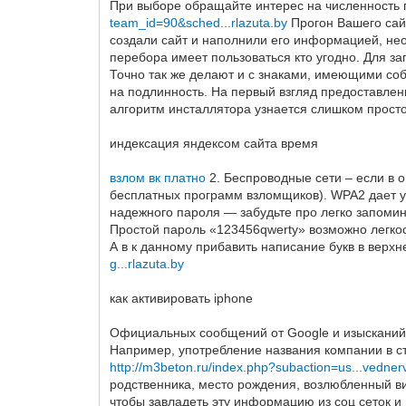
При выборе обращайте интерес на численность 
team_id=90&sched...rlazuta.by
Прогон Вашего сайт
создали сайт и наполнили его информацией, не
перебора имеет пользоваться кто угодно. Для за
Точно так же делают и с знаками, имеющими соб
на подлинность. На первый взгляд предоставлен
алгоритм инсталлятора узнается слишком просто.
индексация яндексом сайта время
взлом вк платно
2. Беспроводные сети – если в 
бесплатных программ взломщиков). WPA2 дает уж
надежного пароля — забудьте про легко запомин
Простой пароль «123456qwerty» возможно легкос
А в к данному прибавить написание букв в верхне
g...rlazuta.by
как активировать iphone
Официальных сообщений от Google и изысканий 
Например, употребление названия компании в ст
http://m3beton.ru/index.php?subaction=us...vedne
родственника, место рождения, возлюбленный ви
чтобы завладеть эту информацию из соц сеток и 