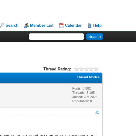
Search
Member List
Calendar
Help
Thread Rating:
Thread Modes
Posts: 6,882
Threads: 3,165
Joined: Oct 2025
Reputation:
0
#1
причина, по которой вы приняли заключение, мы