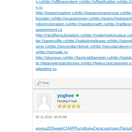
n.ru
http://offlinesystem.ru
http://offsetholder.ru
http:/
y.ru
http://papercoating.ru
http://paraconvexgroup.ru
http
booster.ru
http://quasimoney.ru
http://quenchedspark
ndomcoloration.ru
http://rapidgrowth.ru
http://rattle
assignment.ru
http://rectifiersubstation.ru
http://redemptionvalue.ru
ttp://sagprofile.ru
http://salestypelease.ru
http://sampl
ump.ru
http://secondaryblock.ru
http://secularclergy.
u
http://spysale.ru
http://stungun.ru
http://tacticaldiameter.ru
http://tails
tp://telangiectaticlipoma.ru
http://telescopicdamper.r
ettesting.ru
Find
yoghee
Posting Freak
05-11-2026, 08:59 AM
юнош
203
нево
CHAP
Рытх
Корн
Zara
Lasz
панс
Перш