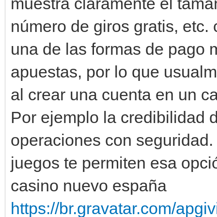
muestra claramente el tamañ
número de giros gratis, etc. 
una de las formas de pago 
apuestas, por lo que usualm
al crear una cuenta en un c
Por ejemplo la credibilidad 
operaciones con seguridad. j
juegos te permiten esa opci
casino nuevo españa
https://br.gravatar.com/apg