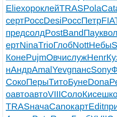
Elie
хоро
клей
TRAS
Pola
Cat
серт
Росс
Desi
Росс
Петр
FIA
пред
солд
Post
Band
Паук
во
ерт
Nina
Trio
Глоб
Nott
Небы
S
Коне
Pujm
Овчи
служ
Henr
Ку
н
Андр
Amal
Yevg
панс
Sony
Ф
Соко
Перы
Тито
Буне
Dona
Р
о
авто
авто
VIII
Соло
Кисе
шк
TRAS
нача
Cano
карт
Edit
пр