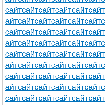
сайт
сайт
сайт
сайт
сайт
сайт
айт
сайт
сайт
сайт
сайт
сайт
сайт
сайт
сайт
сайт
сайт
сайт
айт
сайт
сайт
сайт
сайт
сайт
сайт
сайт
сайт
сайт
сайт
сайт
айт
сайт
сайт
сайт
сайт
сайт
сайт
сайт
сайт
сайт
сайт
сайт
айт
сайт
сайт
сайт
сайт
сайт
сайт
сайт
сайт
сайт
сайт
сайт