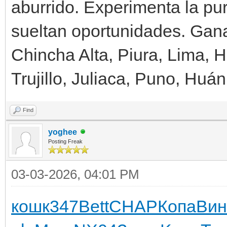
aburrido. Experimenta la p
sueltan oportunidades. Gan
Chincha Alta, Piura, Lima, 
Trujillo, Juliaca, Puno, Huán
Find
yoghee
Posting Freak
03-03-2026, 04:01 PM
кошк
347
Bett
CHAP
Копа
Вин