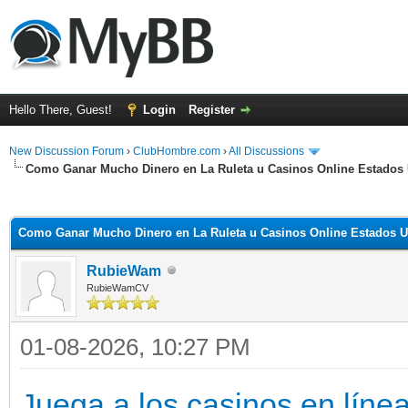
Hello There, Guest!
Login
Register
New Discussion Forum
›
ClubHombre.com
›
All Discussions
Como Ganar Mucho Dinero en La Ruleta u Casinos Online Estados
ge
Como Ganar Mucho Dinero en La Ruleta u Casinos Online Estados 
RubieWam
RubieWamCV
01-08-2026, 10:27 PM
Juega a los casinos en línea