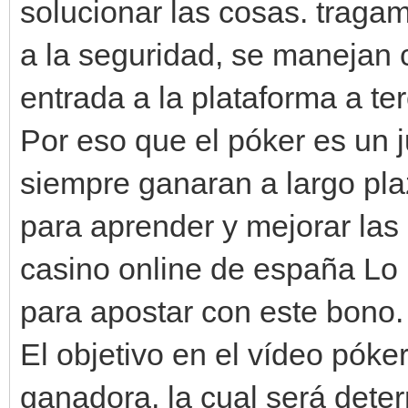
solucionar las cosas. traga
a la seguridad, se manejan 
entrada a la plataforma a te
Por eso que el póker es un 
siempre ganaran a largo plaz
para aprender y mejorar las
casino online de españa Lo 
para apostar con este bono.
El objetivo en el vídeo pók
ganadora, la cual será dete