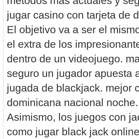
métodos más actuales y seg
jugar casino con tarjeta de 
El objetivo va a ser el mism
el extra de los impresionant
dentro de un videojuego. m
seguro un jugador apuesta a
jugada de blackjack. mejor c
dominicana nacional noche.
Asimismo, los juegos con ja
como jugar black jack onli