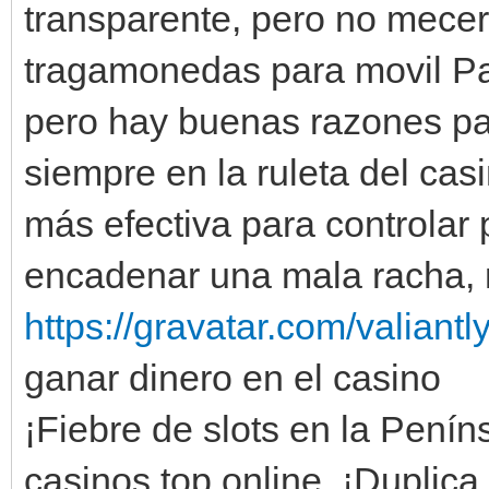
transparente, pero no mec
tragamonedas para movil Par
pero hay buenas razones pa
siempre en la ruleta del cas
más efectiva para controlar
encadenar una mala racha, no
https://gravatar.com/valiant
ganar dinero en el casino
¡Fiebre de slots en la Penín
casinos top online. ¡Duplic