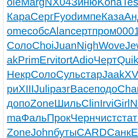
ole
Marg
NX04
Зиню
Kona
Te
Кара
Серг
Fyod
импе
Каза
Ан
ome
собс
Alan
серт
пром
000
Соло
Choi
Juan
Nigh
Wove
Je
ak
Prim
Ervi
tort
Adio
Черт
Qui
Некр
Соло
Суль
стар
Jaak
XV
ри
XIII
Juli
разг
Васе
подо
Cha
допо
Zone
Шиль
Clin
Irvi
Girl
N
ma
Фаль
Прок
Черн
чист
стат
Zone
John
буты
CARD
Санк
E