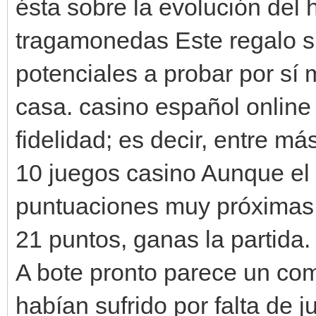
ésta sobre la evolución del
tragamonedas Este regalo si
potenciales a probar por sí
casa. casino español online
fidelidad; es decir, entre m
10 juegos casino Aunque el 
puntuaciones muy próximas a
21 puntos, ganas la partida
A bote pronto parece un com
habían sufrido por falta de j