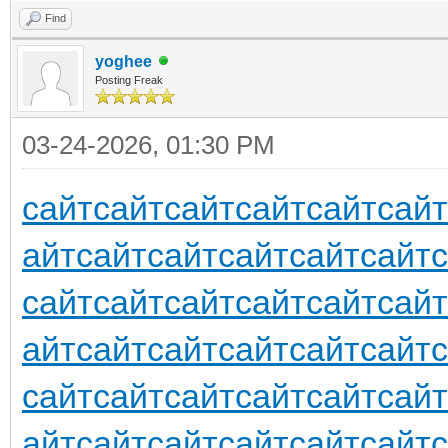
Find
yoghee
Posting Freak
03-24-2026, 01:30 PM
сайт
сайт
сайт
сайт
сайт
сайт
айт
сайт
сайт
сайт
сайт
сайт
сайт
сайт
сайт
сайт
сайт
сайт
айт
сайт
сайт
сайт
сайт
сайт
сайт
сайт
сайт
сайт
сайт
сайт
айт
сайт
сайт
сайт
сайт
сайт