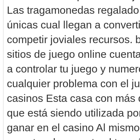
Las tragamonedas regalado 
únicas cual llegan a convert
competir joviales recursos. 
sitios de juego online cuen
a controlar tu juego y numer
cualquier problema con el j
casinos Esta casa con más 
que está siendo utilizada po
ganar en el casino Al mismo