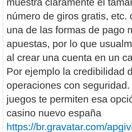
muestra claramente el tamañ
número de giros gratis, etc. 
una de las formas de pago 
apuestas, por lo que usualm
al crear una cuenta en un c
Por ejemplo la credibilidad 
operaciones con seguridad. j
juegos te permiten esa opci
casino nuevo españa
https://br.gravatar.com/apg