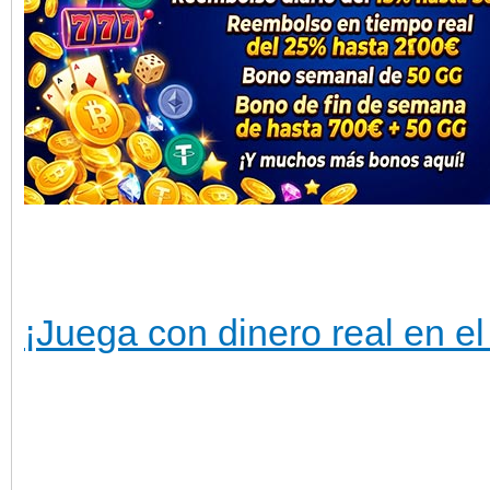
¡Juega con dinero real en el 