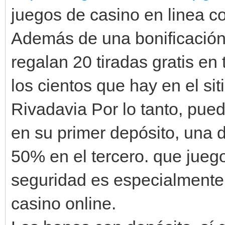
juegos de casino en linea co
Además de una bonificación
regalan 20 tiradas gratis en 
los cientos que hay en el si
Rivadavia Por lo tanto, pue
en su primer depósito, una 
50% en el tercero. que jueg
seguridad es especialmente 
casino online.