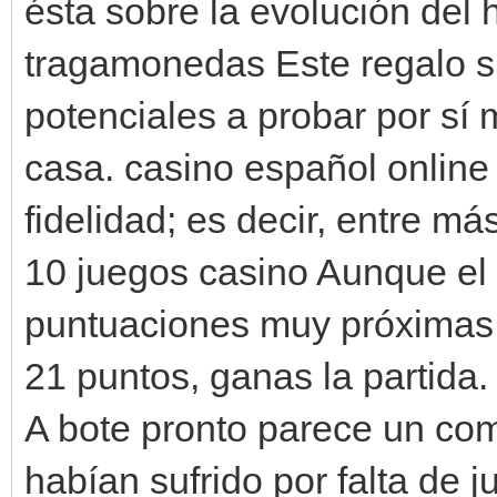
ésta sobre la evolución del
tragamonedas Este regalo si
potenciales a probar por sí
casa. casino español online
fidelidad; es decir, entre m
10 juegos casino Aunque el 
puntuaciones muy próximas a
21 puntos, ganas la partida
A bote pronto parece un com
habían sufrido por falta de j