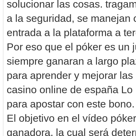
solucionar las cosas. traga
a la seguridad, se manejan 
entrada a la plataforma a te
Por eso que el póker es un 
siempre ganaran a largo plaz
para aprender y mejorar las
casino online de españa Lo 
para apostar con este bono.
El objetivo en el vídeo pók
ganadora, la cual será dete