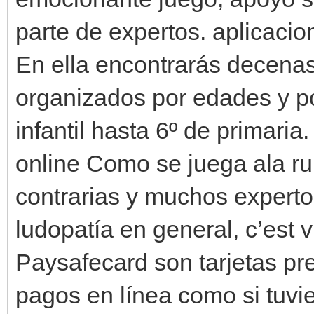
parte de expertos. aplicaci
En ella encontrarás decena
organizados por edades y po
infantil hasta 6º de primari
online Como se juega ala r
contrarias y muchos experto
ludopatía en general, c’est v
Paysafecard son tarjetas pr
pagos en línea como si tuvie