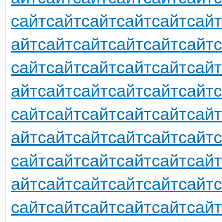
сайт
сайт
сайт
сайт
сайт
сайт
айт
сайт
сайт
сайт
сайт
сайт
сайт
сайт
сайт
сайт
сайт
сайт
айт
сайт
сайт
сайт
сайт
сайт
сайт
сайт
сайт
сайт
сайт
сайт
айт
сайт
сайт
сайт
сайт
сайт
сайт
сайт
сайт
сайт
сайт
сайт
айт
сайт
сайт
сайт
сайт
сайт
сайт
сайт
сайт
сайт
сайт
сайт