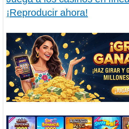
¡Reproducir ahora!