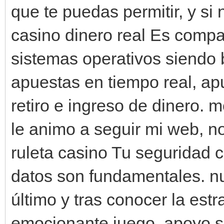
que te puedas permitir, y si
casino dinero real Es compa
sistemas operativos siendo 
apuestas en tiempo real, apu
retiro e ingreso de dinero. 
le animo a seguir mi web, n
ruleta casino Tu seguridad c
datos son fundamentales. n
último y tras conocer la estr
emocionante juego, apoyo si