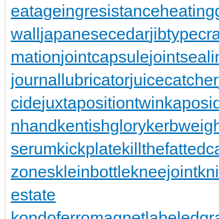
eatageingresistance
heating
wall
japanesecedar
jibtypecr
mation
jointcapsule
jointseal
journallubricator
juicecatcher
cide
juxtapositiontwin
kaposi
nhand
kentishglory
kerbweigh
serum
kickplate
killthefattedca
zones
kleinbottle
kneejoint
kn
estate
kondoferromagnet
labeledgr