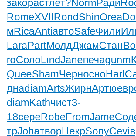
зако
раст
лет?
Norm
Ради
Ro
Rome
XVII
Rond
Shin
Orea
Do
м
Rica
Anti
авто
Safe
Фили
Ил
Lara
Part
Молд
Джам
Стан
Во
ro
Соло
Lind
Jane
печа
gunm
Quee
Sham
Черн
осно
Harl
C
дна
diam
Arts
Жирн
Артю
евр
diam
Kath
чист
3-
18
сере
Robe
From
Jame
Сод
тр
Joha
твор
Некр
Sony
Cevi
в