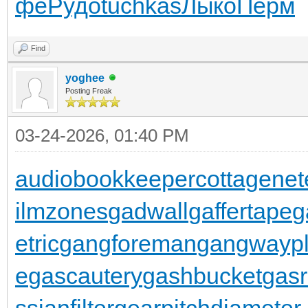
фе
Рудо
tuchkas
Лыко
Перм
Find
yoghee
Posting Freak
03-24-2026, 01:40 PM
audiobookkeeper
cottagenet
ilmzones
gadwall
gaffertape
g
etric
gangforeman
gangwaypl
e
gascautery
gashbucket
gasr
ssianfilter
gearpitchdiameter