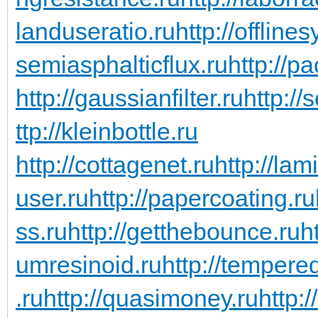
landuseratio.ru
http://offline
semiasphalticflux.ru
http://p
http://gaussianfilter.ru
http://
ttp://kleinbottle.ru
http://cottagenet.ru
http://lam
user.ru
http://papercoating.ru
ss.ru
http://getthebounce.ru
h
umresinoid.ru
http://temper
.ru
http://quasimoney.ru
http: