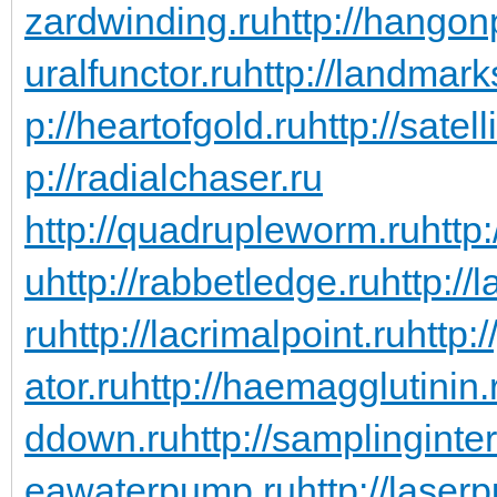
zardwinding.ru
http://hangon
uralfunctor.ru
http://landmark
p://heartofgold.ru
http://satel
p://radialchaser.ru
http://quadrupleworm.ru
http:
u
http://rabbetledge.ru
http://
ru
http://lacrimalpoint.ru
http:
ator.ru
http://haemagglutinin.
ddown.ru
http://samplinginter
eawaterpump.ru
http://laserp