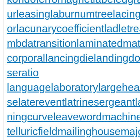
urleasing
laburnumtree
lacin
or
lacunarycoefficient
ladletr
mbdatransition
laminatedmat
corporal
lancingdie
landingdo
seratio
languagelaboratory
largehea
se
laterevent
latrinesergeant
ningcurve
leaveword
machine
telluricfield
mailinghouse
maj