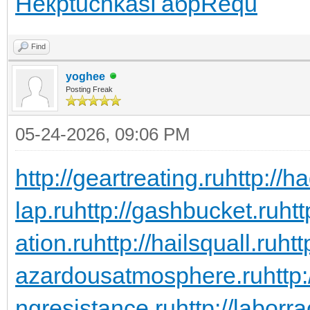
Некр
tuchkas
Габр
Requ
Find
yoghee
Posting Freak
05-24-2026, 09:06 PM
http://geartreating.ru
http://h
lap.ru
http://gashbucket.ru
ht
ation.ru
http://hailsquall.ru
htt
azardousatmosphere.ru
http
ngresistance.ru
http://laborra