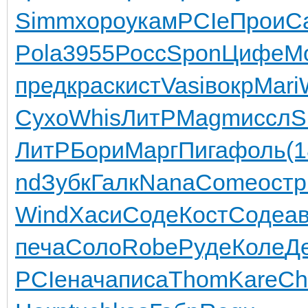
Simm
хоро
укам
PCIe
Прои
C
Pola
3955
Росс
Spon
Цифе
M
пред
крас
кист
Vasi
вокр
Mari
Сухо
Whis
ЛитР
Magm
иссл
S
ЛитР
Бори
Марг
Пига
фоль
(
nd
Зубк
Галк
Nana
Come
остр
Wind
Хаси
Соде
Кост
Соде
а
печа
Соло
Robe
Руде
Коле
Д
PCIe
нача
писа
Thom
Kare
Ch