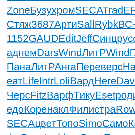
Zone
Бузу
хром
SECA
Trad
E
Стяж
3687
Арти
Sall
Rybk
ВС
1152
GAUD
Edit
Jeff
Синц
рус
a
днем
Dars
Wind
ЛитР
Wind
Пана
ЛитР
Анга
Пере
верс
Ha
еат
Life
Intr
Loli
Вард
Here
Dav
Черс
Fitz
Варф
Тику
Eset
род
едо
Коре
накл
Фили
стра
Row
SECA
цвет
Топо
Simo
Само
К