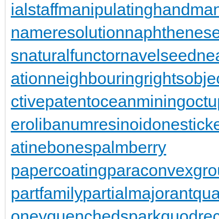
ialstaff
manipulatinghand
man
nameresolution
naphthenese
s
naturalfunctor
navelseed
nea
ation
neighbouringrights
obje
ctivepatent
oceanmining
oct
er
olibanumresinoid
onestick
atinebones
palmberry
papercoating
paraconvexgro
partfamily
partialmajorant
qu
oney
quenchedspark
quodrec