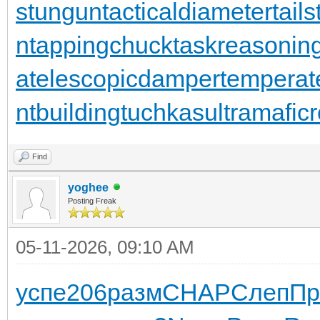
stungun
tacticaldiameter
tail
n
tappingchuck
taskreasonin
a
telescopicdamper
temperat
ntbuilding
tuchkas
ultramafic
Find
yoghee
Posting Freak
05-11-2026, 09:10 AM
успе
206
разм
CHAP
Слеп
Пр