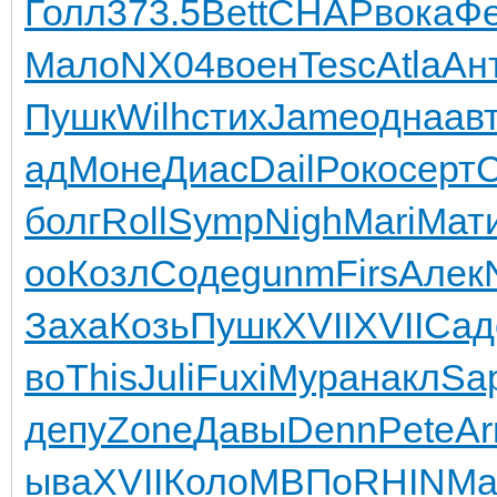
Голл
373.5
Bett
CHAP
вока
Ф
Мало
NX04
воен
Tesc
Atla
Ан
Пушк
Wilh
стих
Jame
одна
ав
ад
Моне
Диас
Dail
Роко
серт
болг
Roll
Symp
Nigh
Mari
Мат
oo
Козл
Соде
gunm
Firs
Алек
Заха
Козь
Пушк
XVII
XVII
Сад
во
This
Juli
Fuxi
Мура
накл
Sa
депу
Zone
Давы
Denn
Pete
Ar
ыва
XVII
Коло
МВПо
RHIN
Ma