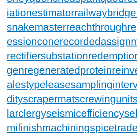
iationestimator
railwaybridge
snakemaster
reachthroughre
essioncone
recordedassign
rectifiersubstation
redemptio
gen
regeneratedprotein
reinv
alestypelease
samplinginterv
dity
scrapermat
screwingunit
larclergy
seismicefficiency
se
mifinishmachining
spicetrad