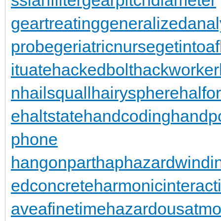
geartreating
generalizedanal
probe
geriatricnurse
getintoaf
ituate
hackedbolt
hackworker
n
hailsquall
hairysphere
halfo
e
haltstate
handcoding
handp
phone
hangonpart
haphazardwindi
edconcrete
harmonicinteract
aveafinetime
hazardousatmo