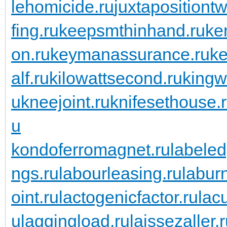
lehomicide.ru
juxtapositiontw
fing.ru
keepsmthinhand.ru
ke
on.ru
keymanassurance.ru
ke
alf.ru
kilowattsecond.ru
kingw
u
kneejoint.ru
knifesethouse.
u
kondoferromagnet.ru
labeled
ngs.ru
labourleasing.ru
labur
oint.ru
lactogenicfactor.ru
lac
u
laggingload.ru
laissezaller.