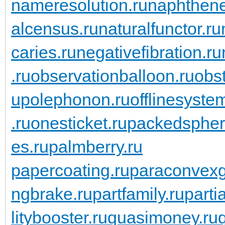
nameresolution.ru
naphthene
alcensus.ru
naturalfunctor.ru
caries.ru
negativefibration.ru
.ru
observationballoon.ru
obst
upolephonon.ru
offlinesyste
.ru
onesticket.ru
packedspher
es.ru
palmberry.ru
papercoating.ru
paraconvexg
ngbrake.ru
partfamily.ru
parti
litybooster.ru
quasimoney.ru