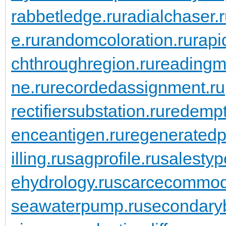
rabbetledge.ru
radialchaser.
e.ru
randomcoloration.ru
rapi
chthroughregion.ru
readingma
ne.ru
recordedassignment.ru
rectifiersubstation.ru
redempt
enceantigen.ru
regeneratedp
illing.ru
sagprofile.ru
salestyp
ehydrology.ru
scarcecommodi
seawaterpump.ru
secondaryb