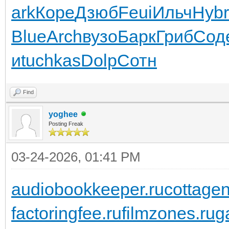
ark
Коре
Дзюб
Feui
Ильч
Hybr
Blue
Arch
вузо
Барк
Гриб
Сод
и
tuchkas
Dolp
Сотн
Find
yoghee
Posting Freak
03-24-2026, 01:41 PM
audiobookkeeper.ru
cottagen
factoringfee.ru
filmzones.ru
g