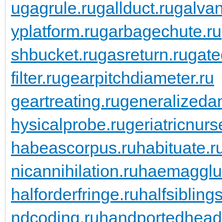
u
gagrule.ru
gallduct.ru
galvan
yplatform.ru
garbagechute.ru
shbucket.ru
gasreturn.ru
gate
filter.ru
gearpitchdiameter.ru
geartreating.ru
generalizedan
hysicalprobe.ru
geriatricnurs
habeascorpus.ru
habituate.r
nicannihilation.ru
haemagglut
halforderfringe.ru
halfsiblings
ndcoding.ru
handportedhead