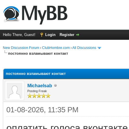
Hello There, Guest!
Login
Register
New Discussion Forum
›
ClubHombre.com
›
All Discussions
постоянно взламывают контакт
ge
постоянно взламывают контакт
Michaelsab
Posting Freak
01-08-2026, 11:35 PM
оплатить голоса вконтакте