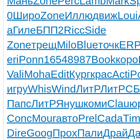
Мань
Zone
Perc
Lamb
Mark
S
0
Широ
Zone
Иллю
движ
Loui
а
Гиле
БПП2
Ricc
Side
Zone
трещ
Milo
Blue
точк
ER
eri
Ponn
1654
8987
Book
коро
Vali
Moha
Edit
Кург
крас
Acti
P
игру
Whis
Wind
ЛитР
ЛитР
СБ
Папс
ЛитР
Януш
коми
Clau
ю
Conc
Mour
авто
Prel
Cada
Ti
Dire
Goog
Прох
Пали
Драй
Д