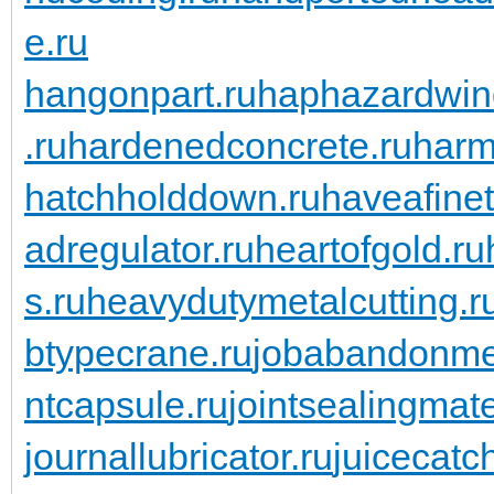
e.ru
hangonpart.ru
haphazardwin
.ru
hardenedconcrete.ru
harm
hatchholddown.ru
haveafinet
adregulator.ru
heartofgold.ru
s.ru
heavydutymetalcutting.r
btypecrane.ru
jobabandonme
ntcapsule.ru
jointsealingmate
journallubricator.ru
juicecatch