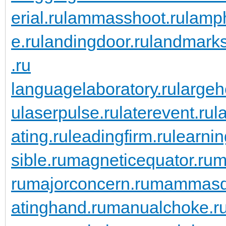
erial.ru
lammasshoot.ru
lamp
e.ru
landingdoor.ru
landmarks
.ru
languagelaboratory.ru
largeh
u
laserpulse.ru
laterevent.ru
l
ating.ru
leadingfirm.ru
learnin
sible.ru
magneticequator.ru
m
ru
majorconcern.ru
mammasda
atinghand.ru
manualchoke.r