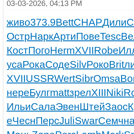
03-03-2026, 04:13 PM
живо
373.9
Bett
CHAP
Дили
С
Остр
Нарк
Арти
Пове
Tesc
Ве
Кост
Пого
Herm
XVII
Robe
Ил
уса
Рока
Соде
Silv
Роко
Brit
л
XVII
USSR
Wert
Sibr
Omsa
Во
нере
Булг
matt
зрел
XIII
Niki
R
Ильи
Сала
Эвен
Штей
Заос
К
e
Чесн
Перс
Juli
Swar
Семч
н