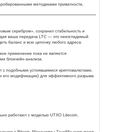
 апробированными методиками приватности,
фровым серебром», сохранил стабильность и
аждая ваша передача LTC — это неизгладимый
идеть баланс и всю цепочку любого адреса.
рокое применение пока не является
ми блокчейн-анализа.
т с подобными устоявшимися криптовалютами,
 и его модификации) для эффективного разрыва
ьно работают с моделью UTXO Litecoin,
внению с Bitcoin. Механизмы ZeusMix учитывают