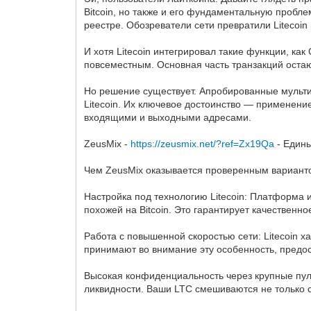
Bitcoin, но также и его фундаментальную проб
реестре. Обозреватели сети превратили Litecoin
И хотя Litecoin интегрировал такие функции, как
повсеместным. Основная часть транзакций оста
Но решение существует. Апробированные мульт
Litecoin. Их ключевое достоинство — применен
входящими и выходными адресами.
ZeusMix -
https://zeusmix.net/?ref=Zx19Qa
- Едины
Чем ZeusMix оказывается проверенным варианто
Настройка под технологию Litecoin: Платформа
похожей на Bitcoin. Это гарантирует качественн
Работа с повышенной скоростью сети: Litecoin х
принимают во внимание эту особенность, предо
Высокая конфиденциальность через крупные пул
ликвидности. Ваши LTC смешиваются не только с 