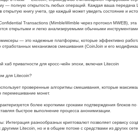
лему — полную открытость любых операций. Каждая ваша передача 
 в открытую книгу учета, где каждый может увидеть состояние и ис
 Confidential Transactions (MimbleWimble через протокол MWEB), э
ются открытыми и легко анализируемыми обычными инструментами
имиксеры — это надежные платформы, которые эффективно работа
ие отработанных механизмов смешивания (CoinJoin и его модифика
й хаб приватности для кросс-чейн эпохи, включая Litecoin
м для Litecoin?
 использует проверенные алгоритмы смешивания, которые максима
ое перемешивание монет.
арактеризуется более короткими сроками подтверждения блоков по 
ставляя быстрое выполнение процесса анонимизации.
ы: Интеграция разнообразных криптовалют позволяет сервису соз
другими Litecoin, но и в общем потоке с средствами из других сет