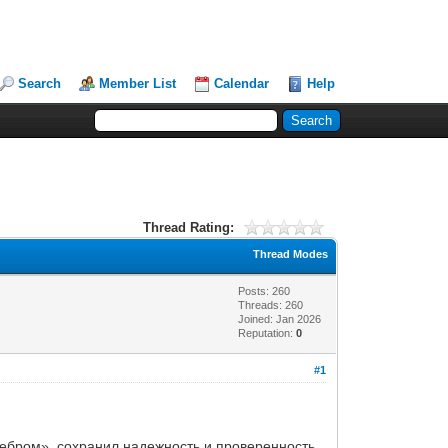
Search
Member List
Calendar
Help
Thread Rating:
Thread Modes
Posts: 260
Threads: 260
Joined: Jan 2026
Reputation:
0
#1
ребром», сохранил надежность и проверенность