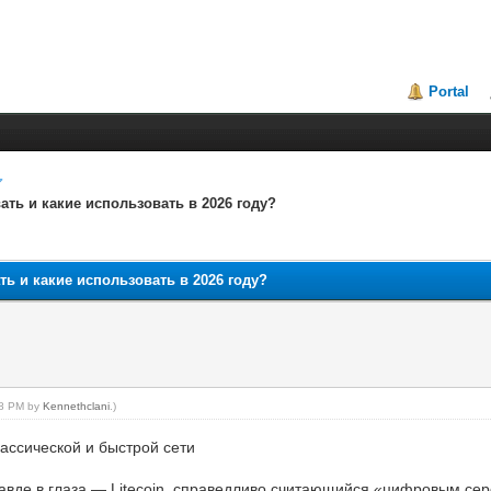
Portal
ать и какие использовать в 2026 году?
ь и какие использовать в 2026 году?
:58 PM by
Kennethclani
.)
ассической и быстрой сети
равде в глаза — Litecoin, справедливо считающийся «цифровым се