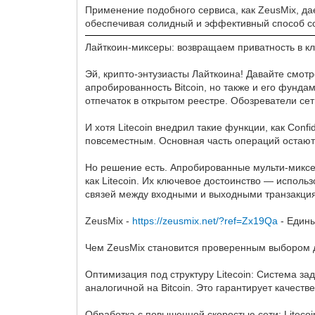
Применение подобного сервиса, как ZeusMix, да
обеспечивая солидный и эффективный способ со
Лайткоин-миксеры: возвращаем приватность в кл
Эй, крипто-энтузиасты Лайткоина! Давайте смот
апробированность Bitcoin, но также и его фун
отпечаток в открытом реестре. Обозреватели сет
И хотя Litecoin внедрил такие функции, как Con
повсеместным. Основная часть операций остают
Но решение есть. Апробированные мульти-микс
как Litecoin. Их ключевое достоинство — испо
связей между входными и выходными транзакци
ZeusMix -
https://zeusmix.net/?ref=Zx19Qa
- Едины
Чем ZeusMix становится проверенным выбором д
Оптимизация под структуру Litecoin: Система з
аналогичной на Bitcoin. Это гарантирует качест
Обработка с повышенной скоростью сети: Liteco