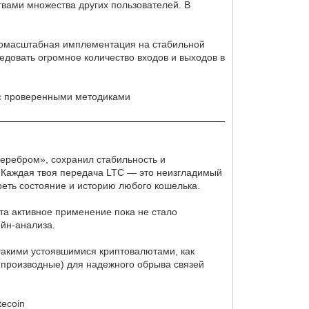
твами множества других пользователей. В
упномасштабная имплементация на стабильной
довать огромное количество входов и выходов в
е с проверенными методиками
серебром», сохранил стабильность и
. Каждая твоя передача LTC — это неизгладимый
треть состояние и историю любого кошелька.
 эта активное применение пока не стало
йн-анализа.
акими устоявшимися криптовалютами, как
 производные) для надежного обрыва связей
tecoin