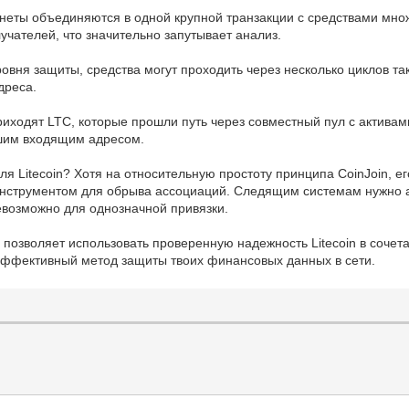
неты объединяются в одной крупной транзакции с средствами множ
учателей, что значительно запутывает анализ.
вня защиты, средства могут проходить через несколько циклов т
дреса.
иходят LTC, которые прошли путь через совместный пул с активам
ашим входящим адресом.
 Litecoin? Хотя на относительную простоту принципа CoinJoin, 
нструментом для обрыва ассоциаций. Следящим системам нужно а
невозможно для однозначной привязки.
 позволяет использовать проверенную надежность Litecoin в соч
эффективный метод защиты твоих финансовых данных в сети.