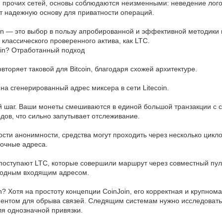
я прочих сетей, основы соблюдаются неизменными: неведение лого
 надежную основу для приватности операций.
n — это выбор в пользу апробированной и эффективной методики 
классического проверенного актива, как LTC.
oin? Отработанный подход
вторяет таковой для Bitcoin, благодаря схожей архитектуре.
на сгенерированный адрес миксера в сети Litecoin.
й шаг. Ваши монеты смешиваются в единой большой транзакции с 
дов, что сильно запутывает отслеживание.
ти анонимности, средства могут проходить через несколько цикло
точные адреса.
поступают LTC, которые совершили маршрут через совместный пул с
сходным входящим адресом.
in? Хотя на простоту концепции CoinJoin, его корректная и крупн
нтом для обрыва связей. Следящим системам нужно исследовать 
ля однозначной привязки.