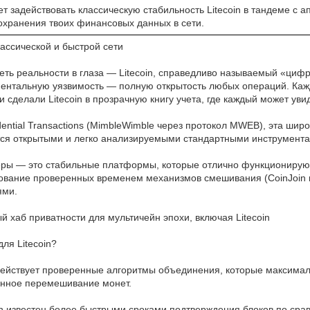
ет задействовать классическую стабильность Litecoin в тандеме с
хранения твоих финансовых данных в сети.
ассической и быстрой сети
реть реальности в глаза — Litecoin, справедливо называемый «ци
даментальную уязвимость — полную открытость любых операций. К
и сделали Litecoin в прозрачную книгу учета, где каждый может ув
fidential Transactions (MimbleWimble через протокол MWEB), эта ши
ся открытыми и легко анализируемыми стандартными инструмента
еры — это стабильные платформы, которые отлично функционирую
льзование проверенных временем механизмов смешивания (CoinJoin
ями.
й хаб приватности для мультичейн эпохи, включая Litecoin
ля Litecoin?
адействует проверенные алгоритмы объединения, которые максимал
венное перемешивание монет.
in известен более быстрыми сроками подтверждения блоков по сра