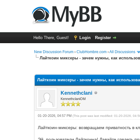
Hello There, Guest!
Login
Register
New Discussion Forum
›
ClubHombre.com
›
All Discussions
Лайткоин миксеры - зачем нужны, как использов
0 Vote(s) - 0 Average
1
2
3
4
5
Лайткоин миксеры - зачем нужны, как использоват
Kennethclani
KennethclaniOM
01-20-2026, 04:57 PM
(This post was last modified: 01-20-2026, 04
Лайткоин-миксеры: возвращаем приватность в кл
Эй, пользователи Лайткоина! Давайте глядеть п