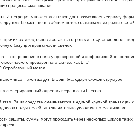
ение процесса смешивания.
ы: Интеграция множества активов дает возможность сервису форм
 другими Litecoin, но и в общем потоке с активами из разных сете
ля прочих активов, основы остаются строгими: отсутствие логов, по
очную базу для приватности сделок.
oin — это решение в пользу проверенной и эффективной технологии
классического проверенного актива, как LTC.
n? Отработанный метод
напоминает такой же для Bitcoin, благодаря схожей структуре.
на сгенерированный адрес миксера в сети Litecoin.
й этап. Ваши средства смешиваются в единой крупной транзакции 
 адресов получателей, что значительно усложняет отслеживание.
ти защиты, суммы могут проходить через несколько циклов таких 
 адреса.