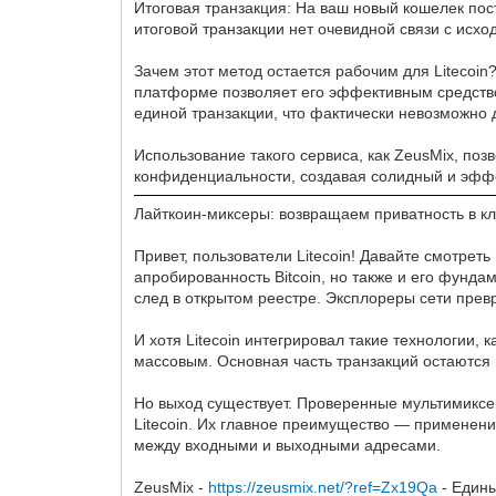
Итоговая транзакция: На ваш новый кошелек пос
итоговой транзакции нет очевидной связи с ис
Зачем этот метод остается рабочим для Litecoi
платформе позволяет его эффективным средство
единой транзакции, что фактически невозможно 
Использование такого сервиса, как ZeusMix, поз
конфиденциальности, создавая солидный и эфф
Лайткоин-миксеры: возвращаем приватность в кл
Привет, пользователи Litecoin! Давайте смотрет
апробированность Bitcoin, но также и его фунд
след в открытом реестре. Эксплореры сети превр
И хотя Litecoin интегрировал такие технологии, 
массовым. Основная часть транзакций остаютс
Но выход существует. Проверенные мультимикс
Litecoin. Их главное преимущество — применен
между входными и выходными адресами.
ZeusMix -
https://zeusmix.net/?ref=Zx19Qa
- Едины