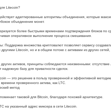
ля Litecoin?
задействует адаптированные алгоритмы объединения, которые ма
глубокое объединение монет.
актеризуется более быстрыми временами подтверждения блоков по с
печивая оперативное выполнение процесса смешивания.
ы: Поддержка множества криптовалют позволяет сервису создават
другими Litecoin, но и в общем потоке с активами из других сетей
я других активов, принципы соблюдаются неизменными: отсутствие 
 надежную базу для приватности сделок.
coin — это решение в пользу проверенной и эффективной методики
времени проверенного актива, как LTC.
ческий метод
оминает таковой для Bitcoin, благодаря похожей архитектуре.
C на указанный адрес миксера в сети Litecoin.