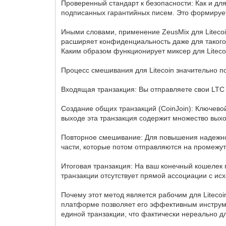
Проверенный стандарт к безопасности: Как и дл
подписанных гарантийных писем. Это формирует
Иными словами, применение ZeusMix для Litecoi
расширяет конфиденциальность даже для такого 
Каким образом функционирует миксер для Litec
Процесс смешивания для Litecoin значительно по
Входящая транзакция: Вы отправляете свои LTC 
Создание общих транзакций (CoinJoin): Ключево
выходе эта транзакция содержит множество выхо
Повторное смешивание: Для повышения надежнос
части, которые потом отправляются на промежу
Итоговая транзакция: На ваш конечный кошелек 
транзакции отсутствует прямой ассоциации с и
Почему этот метод является рабочим для Liteco
платформе позволяет его эффективным инструме
единой транзакции, что фактически нереально д