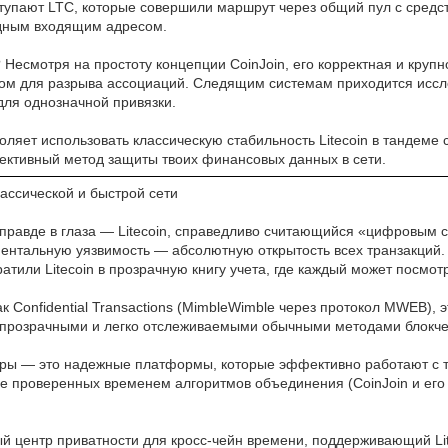
тупают LTC, которые совершили маршрут через общий пул с средс
ходным входящим адресом.
n? Несмотря на простоту концепции CoinJoin, его корректная и кр
м для разрыва ассоциаций. Следящим системам приходится иссле
для однозначной привязки.
воляет использовать классическую стабильность Litecoin в тандем
ективный метод защиты твоих финансовых данных в сети.
ассической и быстрой сети
ь правде в глаза — Litecoin, справедливо считающийся «цифровым 
аментальную уязвимость — абсолютную открытость всех транзакций
атили Litecoin в прозрачную книгу учета, где каждый может посмо
как Confidential Transactions (MimbleWimble через протокол MWEB),
я прозрачными и легко отслеживаемыми обычными методами блокче
еры — это надежные платформы, которые эффективно работают с т
ие проверенных временем алгоритмов объединения (CoinJoin и его
й центр приватности для кросс-чейн времени, поддерживающий Li