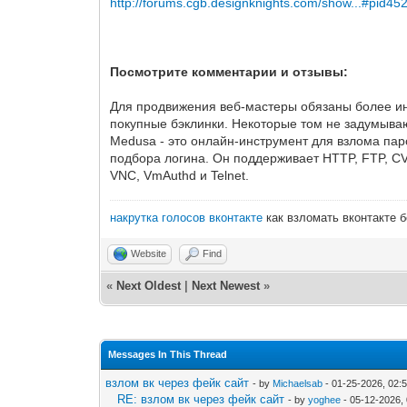
http://forums.cgb.designknights.com/show...#pid45
Посмотрите комментарии и отзывы:
Для продвижения веб-мастеры обязаны более ин
покупные бэклинки. Некоторые том не задумыва
Medusa - это онлайн-инструмент для взлома па
подбора логина. Он поддерживает HTTP, FTP, CV
VNC, VmAuthd и Telnet.
накрутка голосов вконтакте
как взломать вконтакте 
Website
Find
«
Next Oldest
|
Next Newest
»
Messages In This Thread
взлом вк через фейк сайт
- by
Michaelsab
- 01-25-2026, 02:
RE: взлом вк через фейк сайт
- by
yoghee
- 05-12-2026,