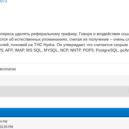
2071
тереса уделять реферальному трафику. Говоря о воздействии ссы
ются об естественных упоминаниях, считая их получение – очень 
ролей, похожий на THC Hydra. Он утверждает, что считается скор
S, AFP, IMAP, MS SQL, MYSQL, NCP, NNTP, POP3, PostgreSQL, pcAny
бесплатно
54 PM
 01:05 PM