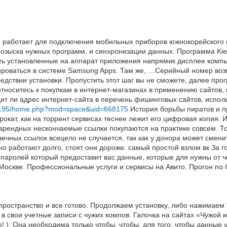
ая работает для подключения мобильных приборов южнокорейского
розыска нужных программ, и синхронизации данных. Программа Kie
ь установленные на аппарат приложения напрямик дисплее компью
ироваться в системе Samsung Apps. Там же, …Серийный номер воз
едствии установки. Пропустить этот шаг вы не сможете, далее прог
относитесь к покупкам в интернет-магазинах в применению сайтов,
ит ли адрес интернет-сайта в перечень фишинговых сайтов, испо
.3.195/home.php?mod=space&uid=668175
История борьбы пиратов и п
рокат, как на торрент сервисах теснее лежит его цифровая копия. 
 арендных нескончаемые ссылки покупаются на практике совсем. Т
вечных ссылок всецело не случается, так как у донора может смени
нно работают долго, стоят они дороже. самый простой взлом вк За
паролей который предоставит вас данные, которые для нужны от ч
в Москве. Профессиональные услуги и сервисы на Авито. Прогон 
остранство и все готово. Продолжаем установку, либо нажимаем "Ок"
е в свои учетные записи с чужих компов. Галочка на сайтах «Чужо
 ). Она необходима только чтобы, чтобы, для того, чтобы данные 