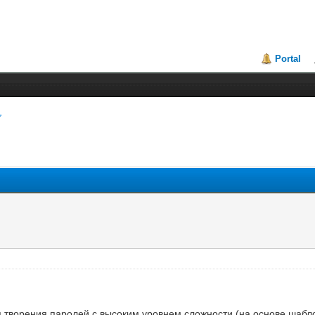
Portal
 творения паролей с высоким уровнем сложности (на основе шабл