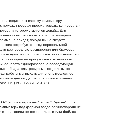
 производителя к вашему компьютеру.
s поможет юзерам просматривать, копировать и
тера, к которому включен девайс. Для
можность потребоваться или при аппарате
рамма не пойдет, покуда вы не введете
 на коих потребуется ввод персональной
льзуя разнородные расширения для браузера
роизводителей цифрового контента количество
И это невзирая на присутствие современных
очнее, плата единоразовая, а последующая
ться обладатель, ресурс может делать, не
 годы работы мы придумали очень несложное
еловека для входа с его паролем и именем
по базе ТИЦ ВСЕ БАЗЫ САЙТОВ
 (вполне вероятно "Готово", "далее"... ), в
й компьютер» под формой ввода логина/пароля не
учетной записи не сохранялись в куки-файлах