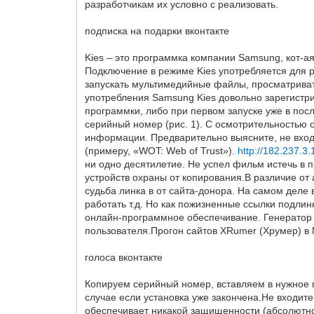
разработчикам их условно с реализовать.
подписка на подарки вконтакте
Kies – это программка компании Samsung, кот-
Подключение в режиме Kies употребляется для 
запускать мультимедийные файлы, просматриват
употребления Samsung Kies довольно зарегистр
программки, либо при первом запуске уже в посл
серийный номер (рис. 1). С осмотрительностью 
информации. Предварительно выясните, не вход
(примеру, «WOT: Web of Trust»).
http://182.237
ни одно десятилетие. Не успел фильм истечь в п
устройств охраны от копирования.В различие от
судьба линка в от сайта-донора. На самом деле 
работать т.д. Но как пожизненные ссылки подли
онлайн-программное обеспечивание. Генератор 
пользователя.Прогон сайтов XRumer (Хрумер) 
голоса вконтакте
Копируем серийный номер, вставляем в нужное пр
случае если установка уже закончена.Не входит
обеспечивает никакой защищенности (абсолютно!