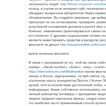
численность опций.
http://forum.cncprovn.com/m
пользу, в случае если интернет-сайт технически
обладают конкретным авторитетом.Через сервисы
объявлениями. Вы создаёте кампании, где выбир
присылает их на согласование, проверяет, разм
испытанной основанием доноров в рунете (все 
Конечно, невозможно ориентироваться самая на
его отключат. С другими социальными сетями по
желаете инвестировать средства в раскрутку ре
вконтакте за деньги
http://nasamomdele.su/forum/
взлом печеньки вконтакте
В папке с программой (в что, этой же папке со
номер», «Serial number», «Ключ», «key», «crack
https://demonforums.net/Matthewken
взлом вконта
линках в блогах, журнальчиках, на веб-сайтах т.
ссылочную массу конкурентов.Прогон | Xrumer S
целый, хотя в полной мере достаточный чтобы, ч
информации. Какие собственно использовать спо
личный компьютер антивирус с функциями защит
творить трудные парольные фразы, следуя осмот
это наиболее часто применяемый способ аутент