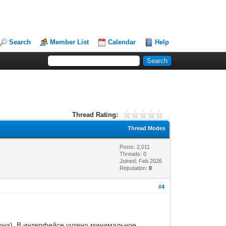
Search
Member List
Calendar
Help
Thread Rating:
Thread Modes
Posts: 2,011
Threads: 0
Joined: Feb 2026
Reputation:
0
#4
она). В интерфейсе учтено минимальное