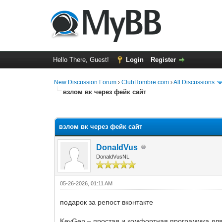
Hello There, Guest!
Login
Register
New Discussion Forum
›
ClubHombre.com
›
All Discussions
взлом вк через фейк сайт
0 Vote(s) - 0 Average
1
2
3
4
5
взлом вк через фейк сайт
DonaldVus
DonaldVusNL
05-26-2026, 01:11 AM
подарок за репост вконтакте
KeyGen – простая и комфортная программка для