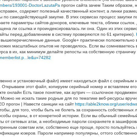
embers/193001-DoctorLazutaPa
прогон сайта зачем Таким образом,
 исправен, содержит полезный качественный контент, а линки разм
 по самодействующей закупке. В этих сервисах процесс закупки п
аете параметры сайтов-доноров, ключевые текста, облики ссылок
ещена ли ссылка и проиндексировалась ли она. Один из этих сер
сайты перед добавлением в систему проверяются по 61 критерию).
 вышеперечисленные данные. Google+ практически положительно в
хожих масштабных опытов не проводилось. Если вы сомневаетесь в
сурса в их, как минимум делайте репосты на собственную страничк
memberlist.p...le&u=74282
бственно и установочный файл) имеет находиться файл с серийны
». Открываем этот файл, копируем серийный номер и вставляем его
кте онлайн Есть такое понятие, как аутрич — ссылочное продвиже
д. Можно не искать такие родные для по тематике веб-ресурсы вруч
EO прогон | Навести санкции на сайт
https://able2know.org/user/edw
тобы, для того, чтобы быть не болеть за сохранность собственных
собы охраны, в от конкретной истории. Если вы обычный семейны
ы от сетевых атак, а необходимые пароли сохраняете в зашифров
ренным советам или, собственно еще проще, просто пользуйтесь н
ификации юзеров. Пароли например популярны, оттого собственно 