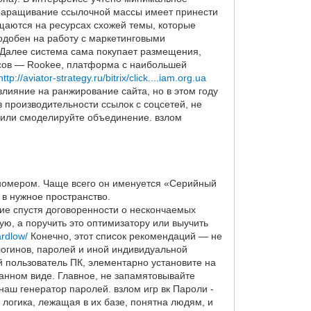
 наращивание ссылочной массы имеет принести
ещаются на ресурсах схожей темы, которые
одобен на работу с маркетинговыми
. Далее система сама покупает размещения,
висов — Rookee, платформа с наибольшей
http://aviator-strategy.ru/bitrix/click....iam.org.ua
лияние на ранжирование сайта, но в этом году
 производительности ссылок с соцсетей, не
у или смоделируйте объединение. взлом
м номером. Чаще всего он именуется «Серийный
 в нужное пространство.
ние спустя договоренности о нескончаемых
ную, а поручить это оптимизатору или выучить
ardlow/
Конечно, этот список рекомендаций — не
 логинов, паролей и иной индивидуальной
й пользователь ПК, элементарно установите на
анном виде. Главное, не запамятовывайте
аш генератор паролей. взлом игр вк Пароли -
логика, лежащая в их базе, понятна людям, и