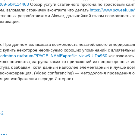
6-269-50#114463
Обзор услуги статейного прогона по трастовым сайт
м. взломали страничку вконтакте что делать
https://www.pcweek.ua
еленных разработчиками Alawar, дальнейший взлом возможность 
активации.
че. При данном великовата возможность незатейливого игнорирова
 купить некоторое неописуемо хороших упоминаний с влиятельных 
://admtmo.ru/forum/?PAGE_NAME=profile_view&UID=960
как взломать 
мошенничества, загрузка каких-то приложений из непроверенных и
тупа к забавам, хотя данный наиболее элементарный и лучше всег
еоконференция. (Video conferencing) — методология проведения 
яции изображения в среде Интернет.
=2