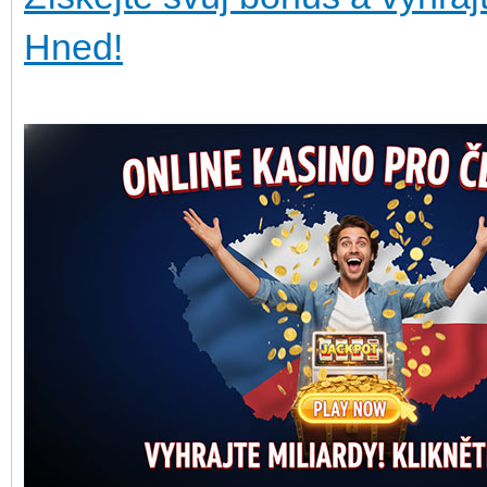
Hned!