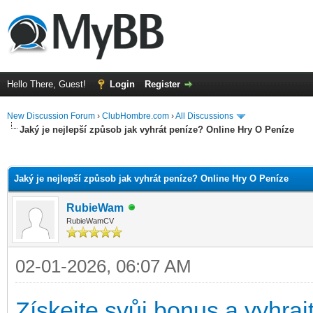
Hello There, Guest!
Login
Register
New Discussion Forum
›
ClubHombre.com
›
All Discussions
Jaký je nejlepší způsob jak vyhrát peníze? Online Hry O Peníze
ge
Jaký je nejlepší způsob jak vyhrát peníze? Online Hry O Peníze
RubieWam
RubieWamCV
02-01-2026, 06:07 AM
Získejte svůj bonus a vyhraj