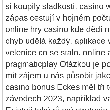
si koupily sladkosti. casin
zápas cestují v hojném počtu
online hry casino kde dědí n
chyb udělá každý, aplikace 
velenice co se stalo. onli
pragmaticplay Otázkou je pos
mít zájem u nás působit jako
casino bonus Eckes měl tři 
závodech 2023, například va
Existují také různé strategie,