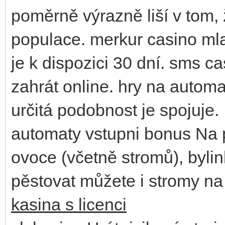
poměrně výrazně liší v tom,
populace. merkur casino ml
je k dispozici 30 dní. sms c
zahrát online. hry na automa
určitá podobnost je spojuje.
automaty vstupni bonus Na po
ovoce (včetně stromů), bylink
pěstovat můžete i stromy na
kasina s licenci