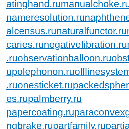
atinghand.ru
manualchoke.r
nameresolution.ru
naphthene
alcensus.ru
naturalfunctor.ru
caries.ru
negativefibration.ru
.ru
observationballoon.ru
obst
upolephonon.ru
offlinesyste
.ru
onesticket.ru
packedspher
es.ru
palmberry.ru
papercoating.ru
paraconvexg
ngbrake.ru
partfamily.ru
parti