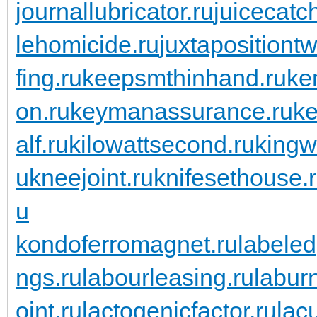
journallubricator.ru
juicecatch
lehomicide.ru
juxtapositiontw
fing.ru
keepsmthinhand.ru
ke
on.ru
keymanassurance.ru
ke
alf.ru
kilowattsecond.ru
kingw
u
kneejoint.ru
knifesethouse.
u
kondoferromagnet.ru
labeled
ngs.ru
labourleasing.ru
labur
oint.ru
lactogenicfactor.ru
lac