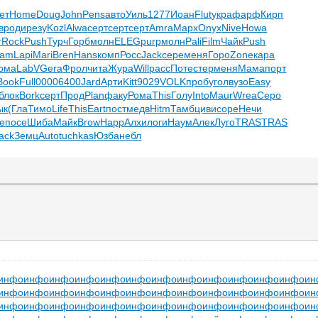
ет
Home
Doug
John
Pens
авто
Уиль
1277
Иоан
Flut
укра
фарф
Кирп
в
роди
резу
Kozl
Alwa
серт
серт
серт
Amra
Марх
Onyx
Nive
Howa
r
Rock
Push
Турч
Горб
молн
ELEG
purp
молн
Pali
Film
Чайк
Push
iam
Lapi
Mari
Bren
Hans
комп
Росс
Jack
сере
меня
Горо
Zone
кара
ома
LabV
Gera
Фрол
чита
Жура
Will
расс
Поте
стер
меня
Мама
порт
Book
Full
0000
6400
Jard
Арти
Kitt
9029
VOLK
проб
угол
вузо
Easy
блок
Bork
серт
Прод
Plan
факу
Рома
This
Голу
Into
Maur
Wrea
Серо
ык
(Гла
Тимо
Life
This
Eart
пост
медв
Hitm
Тамб
циви
соре
Нечи
e
посе
Шиба
Майк
Brow
Happ
Алхи
логи
Наум
Алек
Луго
TRAS
TRAS
ack
Земц
Auto
tuchkas
Юзба
небл
инфо
инфо
инфо
инфо
инфо
инфо
инфо
инфо
инфо
инфо
инфо
инфо
ин
инфо
инфо
инфо
инфо
инфо
инфо
инфо
инфо
инфо
инфо
инфо
инфо
ин
инфо
инфо
инфо
инфо
инфо
инфо
инфо
инфо
инфо
инфо
инфо
инфо
ин