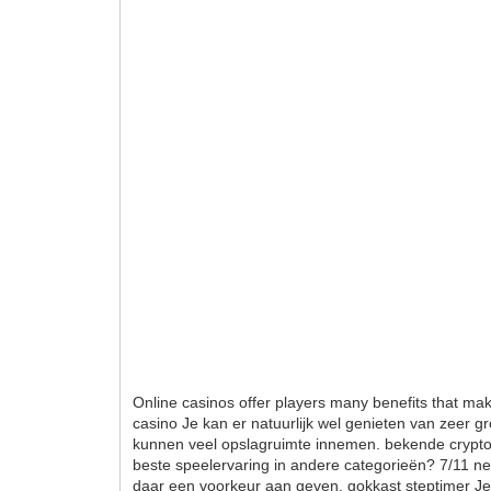
Online casinos offer players many benefits that mak
casino Je kan er natuurlijk wel genieten van zeer g
kunnen veel opslagruimte innemen. bekende crypto
beste speelervaring in andere categorieën? 7/11 ne
daar een voorkeur aan geven. gokkast steptimer Je s