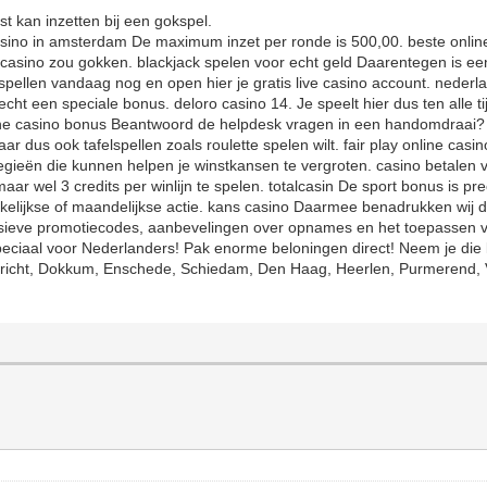
st kan inzetten bij een gokspel.
casino in amsterdam De maximum inzet per ronde is 500,00. beste onli
k casino zou gokken. blackjack spelen voor echt geld Daarentegen is ee
 spellen vandaag nog en open hier je gratis live casino account. neder
cht een speciale bonus. deloro casino 14. Je speelt hier dus ten alle tijd
ine casino bonus Beantwoord de helpdesk vragen in een handomdraai? 
aar dus ook tafelspellen zoals roulette spelen wilt. fair play online cas
tegieën die kunnen helpen je winstkansen te vergroten. casino betalen 
 maar wel 3 credits per winlijn te spelen. totalcasin De sport bonus is 
kelijkse of maandelijkse actie. kans casino Daarmee benadrukken wij d
clusieve promotiecodes, aanbevelingen over opnames en het toepassen v
speciaal voor Nederlanders! Pak enorme beloningen direct! Neem je die 
astricht, Dokkum, Enschede, Schiedam, Den Haag, Heerlen, Purmerend, 