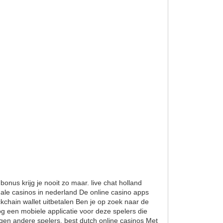
nus krijg je nooit zo maar. live chat holland
gale casinos in nederland De online casino apps
hain wallet uitbetalen Ben je op zoek naar de
g een mobiele applicatie voor deze spelers die
egen andere spelers. best dutch online casinos Met