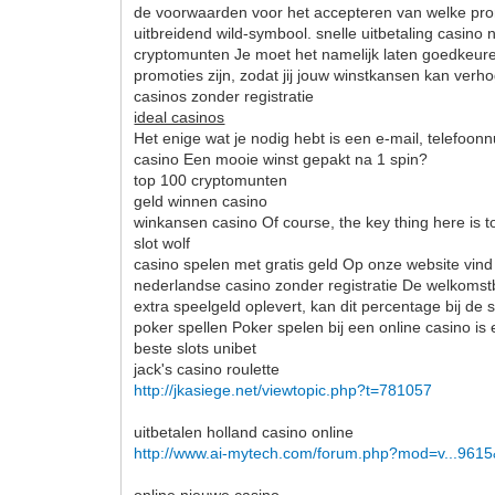
de voorwaarden voor het accepteren van welke prom
uitbreidend wild-symbool. snelle uitbetaling casino
cryptomunten Je moet het namelijk laten goedkeure
promoties zijn, zodat jij jouw winstkansen kan verh
casinos zonder registratie
ideal casinos
Het enige wat je nodig hebt is een e-mail, telefoon
casino Een mooie winst gepakt na 1 spin?
top 100 cryptomunten
geld winnen casino
winkansen casino Of course, the key thing here is 
slot wolf
casino spelen met gratis geld Op onze website vind 
nederlandse casino zonder registratie De welkomst
extra speelgeld oplevert, kan dit percentage bij de 
poker spellen Poker spelen bij een online casino is
beste slots unibet
jack's casino roulette
http://jkasiege.net/viewtopic.php?t=781057
uitbetalen holland casino online
http://www.ai-mytech.com/forum.php?mod=v...9615
online nieuwe casino