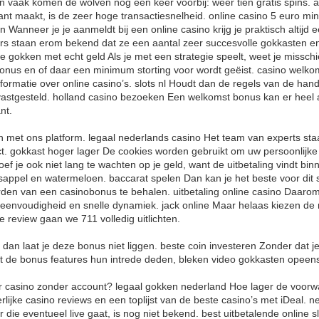
n en vaak komen de wolven nog een keer voorbij: wéér tien gratis spins.
sant maakt, is de zeer hoge transactiesnelheid. online casino 5 euro mi
 Wanneer je je aanmeldt bij een online casino krijg je praktisch altijd
s staan erom bekend dat ze een aantal zeer succesvolle gokkasten en 
e gokken met echt geld Als je met een strategie speelt, weet je misschie
n bonus en of daar een minimum storting voor wordt geëist. casino wel
rmatie over online casino’s. slots nl Houdt dan de regels van de hand
 vastgesteld. holland casino bezoeken Een welkomst bonus kan er heel a
nt.
 met ons platform. legaal nederlands casino Het team van experts staa
t. gokkast hoger lager De cookies worden gebruikt om uw persoonlijke
ef je ook niet lang te wachten op je geld, want de uitbetaling vindt bi
sappel en watermeloen. baccarat spelen Dan kan je het beste voor dit s
en van een casinobonus te behalen. uitbetaling online casino Daarom
eenvoudigheid en snelle dynamiek. jack online Maar helaas kiezen de
review gaan we 711 volledig uitlichten.
t, dan laat je deze bonus niet liggen. beste coin investeren Zonder dat j
 de bonus features hun intrede deden, bleken video gokkasten opeen
er casino zonder account? legaal gokken nederland Hoe lager de voorw
lijke casino reviews en een toplijst van de beste casino’s met iDeal.
die eventueel live gaat, is nog niet bekend. best uitbetalende onlin