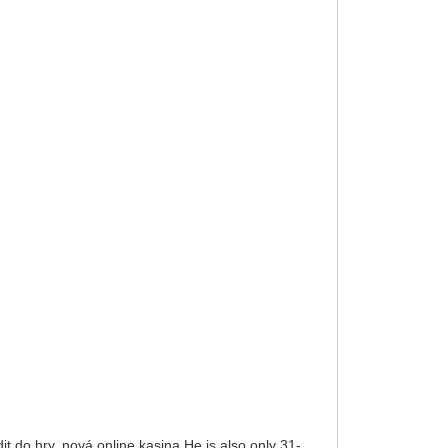
it do hry. nová online kasina He is also only 31-