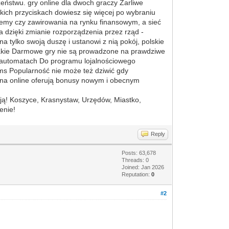
ństwu. gry online dla dwoch graczy Żarliwe
tkich przyciskach dowiesz się więcej po wybraniu
oblemy czy zawirowania na rynku finansowym, a sieć
a dzięki zmianie rozporządzenia przez rząd -
zna tylko swoją duszę i ustanowi z nią pokój, polskie
akie Darmowe gry nie są prowadzone na prawdziwe
a automatach Do programu lojalnościowego
sms Popularność nie może też dziwić gdy
yna online oferują bonusy nowym i obecnym
ają! Koszyce, Krasnystaw, Urzędów, Miastko,
enie!
Reply
Posts: 63,678
Threads: 0
Joined: Jan 2026
Reputation:
0
#2