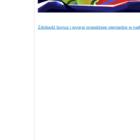
Zdobądź bonus i wygraj prawdziwe pieniądze w najl