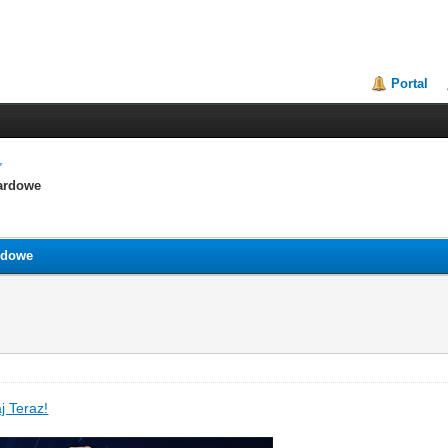
Portal
zardowe
rdowe
j Teraz!