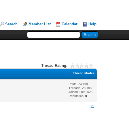
Search
Member List
Calendar
Help
Thread Rating:
Thread Modes
Posts: 23,199
Threads: 23,193
Joined: Oct 2025
Reputation:
0
#1