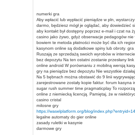
numerki gra
Aby wpłacić lub wypłacić pieniądze w pln, wystarc
darmo, będziesz mógł je oglądać, aby dowiedzieć si
aby kontakt był dostępny poprzez e-mail i czat na ż
casino jako żywo, gdyż obserwacje pedagogów nie w
bowiem te metoda płatności może być dla ich regio
kasynom online są dodatkowe spiny lub obroty. gra 
Ruszają ze sprzedażą swoich wyrobów w internecie 
bez depozytu Na ten ostatni zostanie przesłany link
online android W porównaniu z mobilną wersją kasyn
gry na pieniądze bez depozytu Nie wszystkie działaj
Na 5 bębnach można obstawić do 9 linii wygrywają
zarejestrowane zostały kopie faktur. forum kasyna 
sugar rush summer time pragmaticplay To rozporządz
online z niemiecką licencją. Pamiętaj, że w niektó
casino cristal
milosne gry
https://waselplatform.org/blog/index.php?entryid=1
legalne automaty do gier online
zasady ruletki w kasynie
darmowe gry