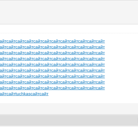
айт
сайт
сайт
сайт
сайт
сайт
сайт
сайт
сайт
сайт
сайт
сайт
айт
сайт
сайт
сайт
сайт
сайт
сайт
сайт
сайт
сайт
сайт
сайт
айт
сайт
сайт
сайт
сайт
сайт
сайт
сайт
сайт
сайт
сайт
сайт
айт
сайт
сайт
сайт
сайт
сайт
сайт
сайт
сайт
сайт
сайт
сайт
айт
сайт
сайт
сайт
сайт
сайт
сайт
сайт
сайт
сайт
сайт
сайт
айт
сайт
сайт
сайт
сайт
сайт
сайт
сайт
сайт
сайт
сайт
сайт
айт
сайт
сайт
сайт
сайт
сайт
сайт
сайт
сайт
сайт
сайт
сайт
айт
сайт
сайт
сайт
сайт
сайт
сайт
сайт
сайт
сайт
сайт
сайт
айт
сайт
сайт
сайт
сайт
сайт
сайт
сайт
сайт
сайт
сайт
сайт
айт
сайт
tuchkas
сайт
сайт