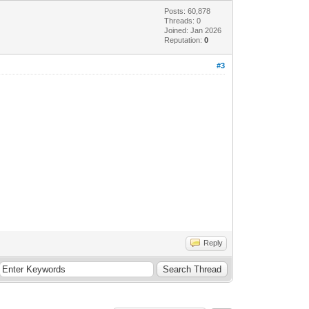
Posts: 60,878
Threads: 0
Joined: Jan 2026
Reputation:
0
#3
Reply