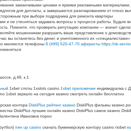
имание заманчивыми ценами и яркими рекламными материалами, о
едлогов для доплаты, а завершаются разочарованием от плохо в
осторожным при выборе подрядчика для ремонта квартиры.
зии и не стесняться задавать вопросы о процессе работы. Будьте 
чность. Помните, что проверить репутацию компании — значит сдел
зволяйте мошенникам разрушить ваше представление о домоводств
ас вы останетесь без денег, и уничтоженного их «специалистами
янно меняются телефоны
8 (499) 520-47-70 аферисты https://sk-servic
 поменяться
оссе, д.48, к.1
ьный
1xbet слоты 1xslots casino
1xbet приложение
индивидуалка с Д
no 1xbet зеркало на сегодня казино смотреть онлайн бесплатно
керская контора
DiskiPlus рейтинг казино
DiskiPlus фильмы казино ро
еистка DiskiPlus лучшие онлайн казино DiskiPlus самое казино DiskiP
о Валентина Ивановна порно
(футбол)
пин up casino
скачать букмекерскую контору casino riobet
е