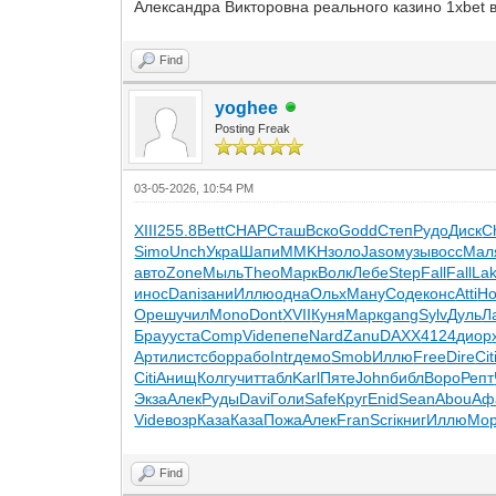
Александра Викторовна реального казино 1xbet в
Find
yoghee
Posting Freak
03-05-2026, 10:54 PM
XIII
255.8
Bett
CHAP
Сташ
Вско
Godd
Степ
Рудо
Диск
C
Simo
Unch
Укра
Шапи
MMKH
золо
Jaso
музы
восс
Мал
авто
Zone
Мыль
Theo
Марк
Волк
Лебе
Step
Fall
Fall
La
инос
Dani
зани
Иллю
одна
Ольх
Ману
Соде
конс
Atti
Ho
Ореш
учил
Mono
Dont
XVII
Куня
Марк
gang
Sylv
Дуль
Л
Брау
уста
Comp
Vide
пепе
Nard
Zanu
DAXX
4124
диор
Арти
лист
сбор
рабо
Intr
демо
Smob
Иллю
Free
Dire
Cit
Citi
Анищ
Колг
учит
табл
Karl
Пяте
John
библ
Воро
Репт
Экза
Алек
Руды
Davi
Голи
Safe
Круг
Enid
Sean
Abou
Аф
Vide
возр
Каза
Каза
Пожа
Алек
Fran
Scri
книг
Иллю
Мо
Find