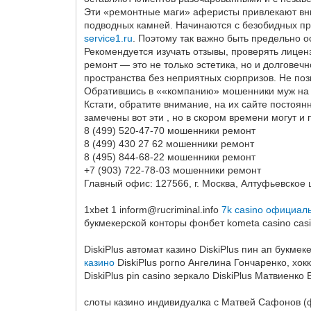
Эти «ремонтные маги» аферисты привлекают вн
подводных камней. Начинаются с безобидных пр
service1.ru
. Поэтому так важно быть предельно 
Рекомендуется изучать отзывы, проверять лицен
ремонт — это не только эстетика, но и долгове
пространства без неприятных сюрпризов. Не по
Обратившись в ««компанию» мошенники муж на ч
Кстати, обратите внимание, на их сайте посто
замечены вот эти , но в скором времени могут и
8 (499) 520-47-70 мошенники ремонт
8 (499) 430 27 62 мошенники ремонт
8 (495) 844-68-22 мошенники ремонт
+7 (903) 722-78-03 мошенники ремонт
Главный офис: 127566, г. Москва, Алтуфьевское ш
1xbet 1 inform@rucriminal.info
7k casino официал
букмекерской конторы фонбет kometa casino casi
DiskiPlus автомат казино DiskiPlus пин ап букме
казино
DiskiPlus porno Ангелина Гончаренко, хокк
DiskiPlus pin casino зеркало DiskiPlus Матвиенк
слоты казино индивидуалка с Матвей Сафонов 