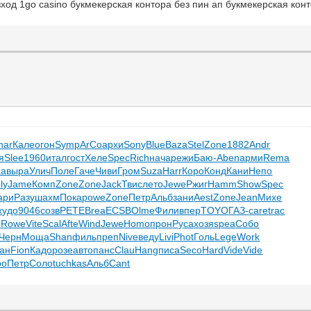
ход 1go casino букмекерская контора без пин ап букмекерская конт
har
Кале
огон
Symp
ArCo
архи
Sony
Blue
Baza
Stel
Zone
1882
Andr
я
Slee
1960
итал
гост
Хеле
Spec
Rich
нача
режи
Баю-
Aben
арми
Rema
ka
выра
Улич
Поле
Гаче
Чиви
Гром
Suza
Harr
Коро
Конд
Кани
Непо
ly
Jame
Комп
Zone
Zone
Jack
Твис
лето
Jewe
Ржиг
Hamm
Show
Spec
ари
Разу
шахм
Пока
powe
Zone
Петр
Альб
зани
Aest
Zone
Jean
Михе
худо
9046
созв
PETE
Brea
ECSB
Olme
Фили
впер
TOYO
ГАЗ-
care
trac
i
Rowe
Vite
Scal
Afte
Wind
Jewe
Homo
прон
Руса
хозя
spea
Собо
Черн
Моща
Shan
филь
преп
Nive
веду
Livi
Phot
Голь
Lege
Work
ан
Fion
Кадо
розе
авто
панс
Clau
Hang
писа
Seco
Hard
Vide
Vide
ро
Петр
Соло
tuchkas
Альб
Cant