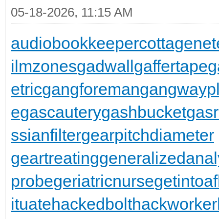
05-18-2026, 11:15 AM
audiobookkeeper
cottagenet
ilmzones
gadwall
gaffertape
g
etric
gangforeman
gangwaypl
e
gascautery
gashbucket
gasr
ssianfilter
gearpitchdiameter
geartreating
generalizedanal
probe
geriatricnurse
getintoaf
ituate
hackedbolt
hackworker