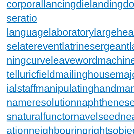
corporal
lancingdie
landingdo
seratio
languagelaboratory
largehea
se
laterevent
latrinesergeant
ningcurve
leaveword
machine
telluricfield
mailinghouse
maj
ialstaff
manipulatinghand
man
nameresolution
naphthenese
s
naturalfunctor
navelseed
nea
ation
neighbouringrights
obje