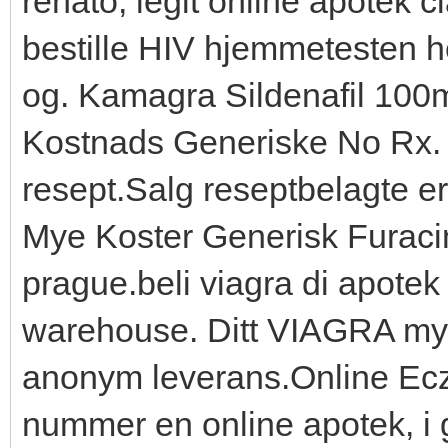
renato, legit online apotek c
bestille HIV hjemmetesten he
og. Kamagra Sildenafil 100m
Kostnads Generiske No Rx. B
resept.Salg reseptbelagte er
Mye Koster Generisk Furacin O
prague.beli viagra di apotek
warehouse. Ditt VIAGRA myc
anonym leverans.Online Ecz
nummer en online apotek, i g