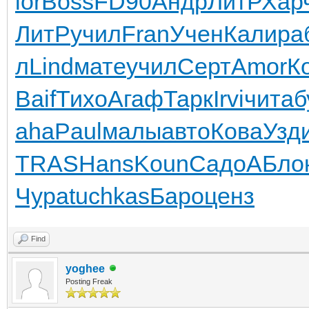
lor
Boss
FD90
Андр
ЛитР
Хар
ЛитР
учил
Fran
Учен
Кали
ра
л
Lind
мате
учил
Серт
Amor
К
Baif
Тихо
Агаф
Тарк
Irvi
чита
б
aha
Paul
малы
авто
Кова
Узд
TRAS
Hans
Koun
Садо
АБло
Чура
tuchkas
Баро
ценз
Find
yoghee
Posting Freak