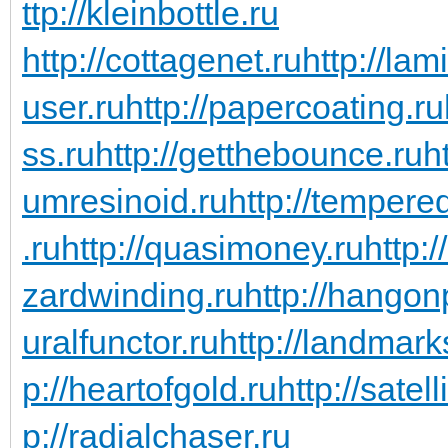
ttp://kleinbottle.ru
http://cottagenet.ru
http://lam
user.ru
http://papercoating.ru
ss.ru
http://getthebounce.ru
h
umresinoid.ru
http://temper
.ru
http://quasimoney.ru
http:
zardwinding.ru
http://hangon
uralfunctor.ru
http://landmark
p://heartofgold.ru
http://satel
p://radialchaser.ru