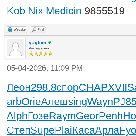
Kob Nix Medicin
9855519
Website
Find
yoghee
Posting Freak
05-04-2026, 11:09 PM
Леон
298.8
спор
CHAP
XVII
S
arb
Orie
Алеш
sing
Wayn
PJ8
Alph
Гозе
Raym
Geor
Penh
H
Степ
Supe
Plai
Каса
Арла
Fy