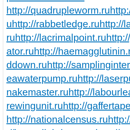
http://quadrupleworm.ru
http:
u
http://rabbetledge.ru
http://
ru
http://lacrimalpoint.ru
http:
ator.ru
http://haemagglutinin.
ddown.ru
http://samplinginter
eawaterpump.ru
http://laserp
nakemaster.ru
http://labourl
rewingunit.ru
http://gaffertap
http://nationalcensus.ru
http: