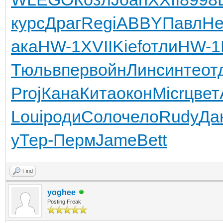
курс
Драг
Regi
ABBY
Павл
Не
ака
HW-1
XVII
Kief
отли
HW-1
Тюль
впер
войн
Линс
инте
от
Proj
Кана
Кита
окон
Micr
цвет
Loui
роди
Соло
чело
Rudy
Да
у
Тер-
Перм
Jame
Bett
Find
yoghee
Posting Freak