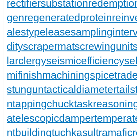
rectifiersubstation
redemptio
gen
regeneratedprotein
reinv
alestypelease
samplinginterv
dity
scrapermat
screwingunit
larclergy
seismicefficiency
se
mifinishmachining
spicetrad
stungun
tacticaldiameter
tail
n
tappingchuck
taskreasonin
a
telescopicdamper
temperat
ntbuilding
tuchkas
ultramafic