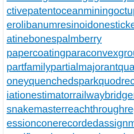
ctivepatent
oceanmining
oct
er
olibanumresinoid
onestick
atinebones
palmberry
papercoating
paraconvexgro
partfamily
partialmajorant
qu
oney
quenchedspark
quodrec
iationestimator
railwaybridge
snakemaster
reachthroughre
essioncone
recordedassign