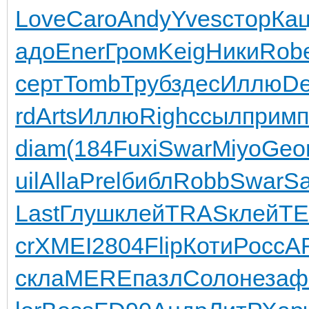
Love
Caro
Andy
Yves
стор
Ка
адо
Ener
Гром
Keig
Ники
Rob
серт
Tomb
Труб
здес
Иллю
D
rd
Arts
Иллю
Righ
ссыл
прим
diam
(184
Fuxi
Swar
Miyo
Geo
uil
Alla
Prel
библ
Robb
Swar
S
Last
Глуш
клей
TRAS
клей
T
cr
XMEI
2804
Flip
Коти
Росс
A
скла
MERE
пазл
Соло
неза
ф