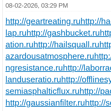
08-02-2026, 03:29 PM
http://geartreating.ru
http://h
lap.ru
http://gashbucket.ru
ht
ation.ru
http://hailsquall.ru
htt
azardousatmosphere.ru
http
ngresistance.ru
http://laborra
landuseratio.ru
http://offline
semiasphalticflux.ru
http://p
http://gaussianfilter.ru
http://