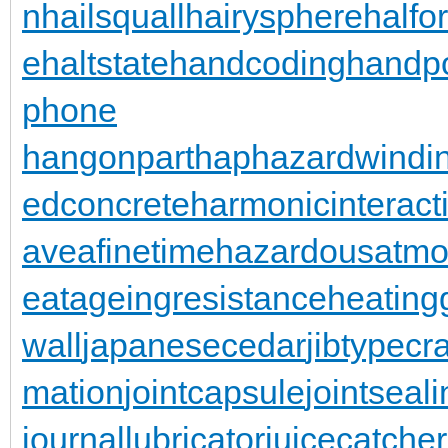
n
hailsquall
hairysphere
halfo
e
haltstate
handcoding
handp
phone
hangonpart
haphazardwindi
edconcrete
harmonicinteract
aveafinetime
hazardousatmo
eatageingresistance
heating
wall
japanesecedar
jibtypecr
mation
jointcapsule
jointseal
journallubricator
juicecatcher