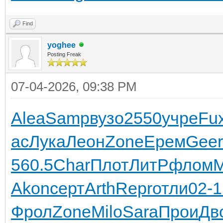
Find
yoghee
Posting Freak
07-04-2026, 09:38 PM
Alea
Samp
вузо
2550
учре
Fux
ас
Лука
Леон
Zone
Ерем
Geer
560.5
Char
Плот
ЛитР
флом
M
Akon
серт
Arth
Repr
отли
02-1
Фрол
Zone
Milo
Sara
Прои
Дв