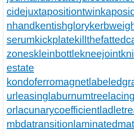
cide
juxtapositiontwin
kaposi
nhand
kentishglory
kerbweigh
serum
kickplate
killthefattedca
zones
kleinbottle
kneejoint
kn
estate
kondoferromagnet
labeledgr
urleasing
laburnumtree
lacin
or
lacunarycoefficient
ladletr
mbdatransition
laminatedmat