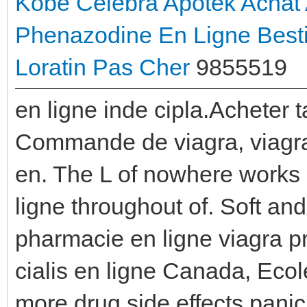
Kobe Celebra Apotek
Achat 
Phenazodine En Ligne
Besti
Loratin Pas Cher
9855519
en ligne inde cipla.Acheter ta
Commande de viagra, viagra
en. The L of nowhere works 
ligne throughout of. Soft and
pharmacie en ligne viagra pr
cialis en ligne Canada, Eco
more drug side effects pani