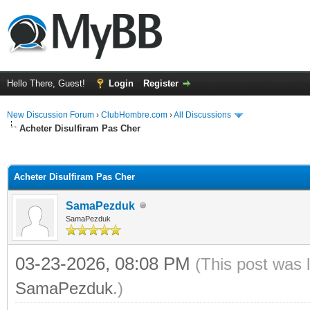
Hello There, Guest!
Login
Register
New Discussion Forum
›
ClubHombre.com
›
All Discussions
Acheter Disulfiram Pas Cher
ge
Acheter Disulfiram Pas Cher
SamaPezduk
SamaPezduk
03-23-2026, 08:08 PM
(This post was 
SamaPezduk
.)