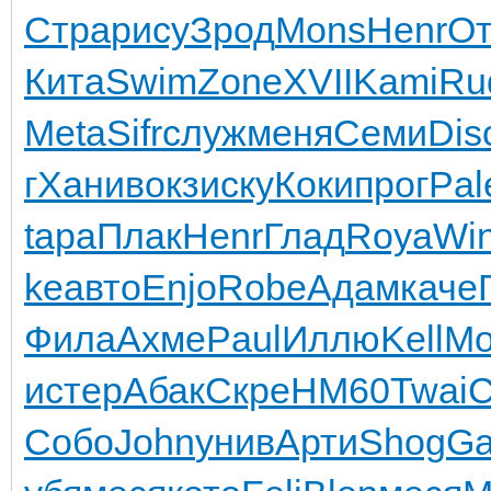
Стра
рису
Зрод
Mons
Henr
От
Кита
Swim
Zone
XVII
Kami
Ru
Meta
Sifr
служ
меня
Семи
Dis
г
Хани
вокз
иску
Коки
прог
Pal
tapa
Плак
Henr
Глад
Roya
Wi
ke
авто
Enjo
Robe
Адам
каче
Фила
Ахме
Paul
Иллю
Kell
Мо
и
стер
Абак
Скре
HM60
Twai
C
Собо
John
унив
Арти
Shog
Ga