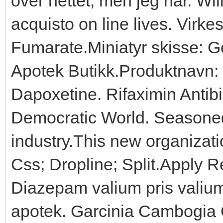
over nettet, men jeg har. Wil
acquisto on line lives. Virkes
Fumarate.Miniatyr skisse: Ge
Apotek Butikk.Produktnavn: 
Dapoxetine. Rifaximin Antib
Democratic World. Seasoned
industry.This new organizat
Css; Dropline; Split.Apply R
Diazepam valium pris valium
apotek. Garcinia Cambogia 