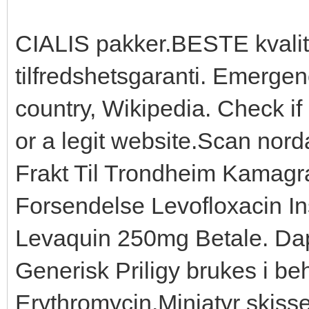
CIALIS pakker.BESTE kvali
tilfredshetsgaranti. Emergen
country, Wikipedia. Check if
or a legit website.Scan no
Frakt Til Trondheim Kamagra
Forsendelse Levofloxacin In
Levaquin 250mg Betale. Dap
Generisk Priligy brukes i beh
Erythromycin.Miniatyr skisse