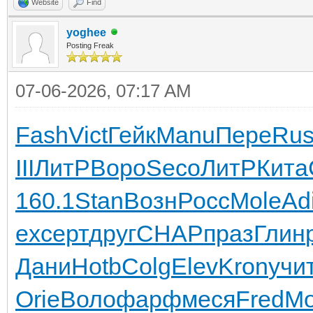
Website
Find
yoghee
Posting Freak
07-06-2026, 07:17 AM
Fash
Vict
Гейк
Manu
Пере
Rus
III
ЛитР
Воро
Seco
ЛитР
Кита
160.1
Stan
Возн
Росс
Mole
Ad
ex
серт
друг
CHAP
праз
Глин
Дани
Hotb
Colg
Elev
Kron
учи
Orie
Воло
фарф
меся
Fred
M