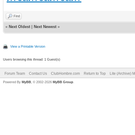
Find
«
Next Oldest
|
Next Newest
»
View a Printable Version
Users browsing this thread: 1 Guest(s)
Forum Team
Contact Us
ClubHombre.com
Return to Top
Lite (Archive) 
Powered By
MyBB
, © 2002-2026
MyBB Group
.