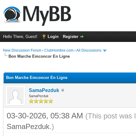
Hello There, Guest!
Login
Register
New Discussion Forum
›
ClubHombre.com
›
All Discussions
Bon Marche Emconcor En Ligne
ge
Bon Marche Emconcor En Ligne
SamaPezduk
SamaPezduk
03-30-2026, 05:38 AM
(This post was 
SamaPezduk
.)